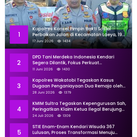
Kapolres Konsel Pimpin Bakti Sosial
1
Perbaikan Jalan di Kecamatan Laeya, 19
Titik Rusak Siap Ditambal
17 Juni 2026
1434
DPD Tani Merdeka Indonesia Kendari
2
Segera Dilantik, Fokus Perkuat
Pemberdayaan
11 Juni 2026
1430
Kapolres Wakatobi Tegaskan Kasus
3
Dugaan Penganiayaan Dua Remaja oleh
Dua Anggota Ditangani Secara
28 Juni 2026
1379
Profesional
KMIM Sultra Tegaskan Kepengurusan Sah,
4
Peringatkan Klaim Ketua Ilegal Berujung
Proses Hukum
24 Juli 2026
1309
STIE Enam-Enam Kendari Wisuda 367
5
Lulusan, Proses Transformasi Menuju