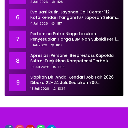
Universitas Resmi Diterima
2 Juli 2026
1128
Kemendiktisaintek
Evaluasi Rutin, Layanan Call Center 112
6
Kota Kendari Tangani 167 Laporan Selama
Juni
4 Juli 2026
1117
Pertamina Patra Niaga Lakukan
7
Penyesuaian Harga BBM Non Subsidi Per 1
Juli 2026, Berikut Rinciannya
1 Juli 2026
1107
Apresiasi Personel Berprestasi, Kapolda
8
Sultra: Tunjukkan Kompetensi Terbaik
untuk Masyarakat
10 Juli 2026
1105
Siapkan Diri Anda, Kendari Job Fair 2026
9
Dibuka 22–24 Juli: Sediakan 700
Lowongan dari 30 Perusahaan
18 Juli 2026
1034