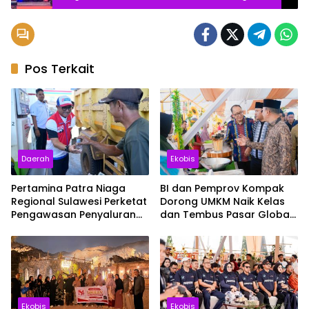
Bagian dari Pembinaan Umat
Pos Terkait
Daerah
Ekobis
Pertamina Patra Niaga
BI dan Pemprov Kompak
Regional Sulawesi Perketat
Dorong UMKM Naik Kelas
Pengawasan Penyaluran
dan Tembus Pasar Global
BBM di SPBU Kabupaten
Lewat Sultra Maimo 2026
Kolaka Utara
Ekobis
Ekobis