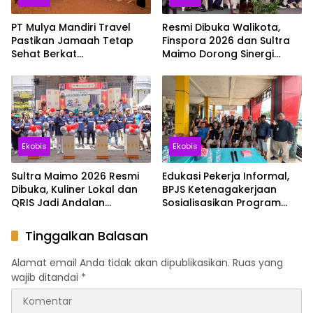
PT Mulya Mandiri Travel
Resmi Dibuka Walikota,
Pastikan Jamaah Tetap
Finspora 2026 dan Sultra
Sehat Berkat
Maimo Dorong Sinergi
Pendampingan Intensif
Ekonomi serta Sportivitas
Disaat Cuaca Madinah
Industri Keuangan
Capai 44 Derajat Celsius
Ekobis
Ekobis
Sultra Maimo 2026 Resmi
Edukasi Pekerja Informal,
Dibuka, Kuliner Lokal dan
BPJS Ketenagakerjaan
QRIS Jadi Andalan
Sosialisasikan Program
Penguatan UMKM
Jamsos bagi Pedagang
Pasar Baruga Kendari
Tinggalkan Balasan
Alamat email Anda tidak akan dipublikasikan.
Ruas yang
wajib ditandai
*