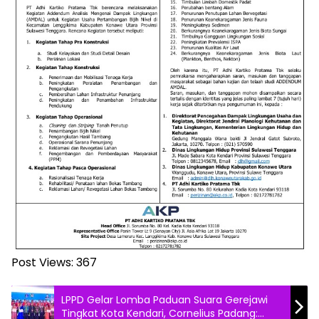
Post Views:
367
LPPD Gelar Lomba Paduan Suara Gerejawi
Tingkat Kota Kendari, Cornelius Padang: