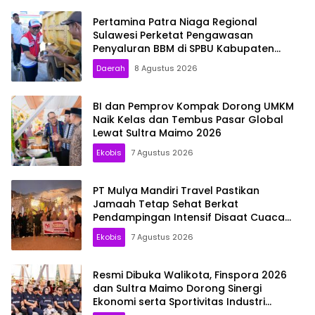
Pertamina Patra Niaga Regional
Sulawesi Perketat Pengawasan
Penyaluran BBM di SPBU Kabupaten
Kolaka Utara
Daerah
8 Agustus 2026
BI dan Pemprov Kompak Dorong UMKM
Naik Kelas dan Tembus Pasar Global
Lewat Sultra Maimo 2026
Ekobis
7 Agustus 2026
PT Mulya Mandiri Travel Pastikan
Jamaah Tetap Sehat Berkat
Pendampingan Intensif Disaat Cuaca
Madinah Capai 44 Derajat Celsius
Ekobis
7 Agustus 2026
Resmi Dibuka Walikota, Finspora 2026
dan Sultra Maimo Dorong Sinergi
Ekonomi serta Sportivitas Industri
Keuangan