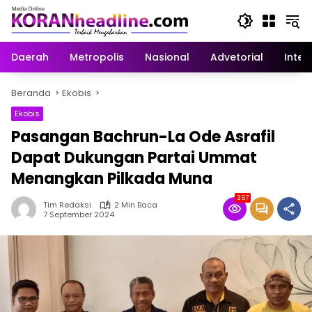
Langsung
ke
konten
Daerah
Metropolis
Nasional
Advetorial
Inter
Beranda
Ekobis
Ekobis
Pasangan Bachrun-La Ode Asrafil
Dapat Dukungan Partai Ummat
Menangkan Pilkada Muna
367
Tim Redaksi
2 Min Baca
7 September 2024