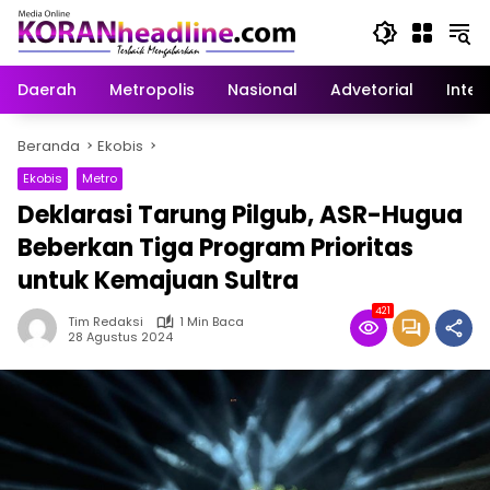
Langsung
ke
konten
Daerah
Metropolis
Nasional
Advetorial
Inter
Beranda
Ekobis
Ekobis
Metro
Deklarasi Tarung Pilgub, ASR-Hugua
Beberkan Tiga Program Prioritas
untuk Kemajuan Sultra
421
Tim Redaksi
1 Min Baca
28 Agustus 2024