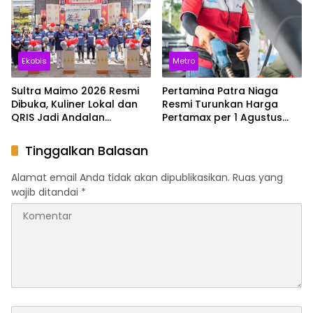
Capai 44 Derajat Celsius
Ekobis
Metro
Sultra Maimo 2026 Resmi
Pertamina Patra Niaga
Dibuka, Kuliner Lokal dan
Resmi Turunkan Harga
QRIS Jadi Andalan
Pertamax per 1 Agustus
Penguatan UMKM
2026, Cek Harganya
Sekarang
Tinggalkan Balasan
Alamat email Anda tidak akan dipublikasikan.
Ruas yang
wajib ditandai
*