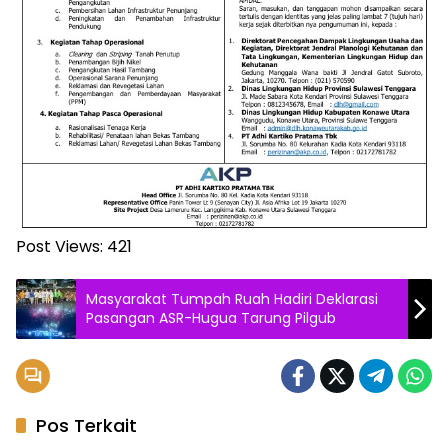
Post Views:
421
Masyarakat Tumpah Ruah Hadiri Deklarasi
Pasangan ASR-Hugua Tarung Pilgub
Pos Terkait