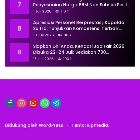
7
Penyesuaian Harga BBM Non Subsidi Per 1
Juli 2026, Berikut Rinciannya
1 Juli 2026
1107
Apresiasi Personel Berprestasi, Kapolda
8
Sultra: Tunjukkan Kompetensi Terbaik
untuk Masyarakat
10 Juli 2026
1106
Siapkan Diri Anda, Kendari Job Fair 2026
9
Dibuka 22–24 Juli: Sediakan 700
Lowongan dari 30 Perusahaan
18 Juli 2026
1034
Didukung oleh WordPress
-
Tema: wpmedia.