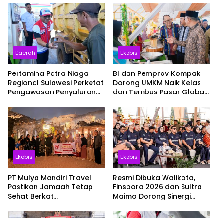
Daerah
Ekobis
Pertamina Patra Niaga
BI dan Pemprov Kompak
Regional Sulawesi Perketat
Dorong UMKM Naik Kelas
Pengawasan Penyaluran
dan Tembus Pasar Global
BBM di SPBU Kabupaten
Lewat Sultra Maimo 2026
Kolaka Utara
Ekobis
Ekobis
PT Mulya Mandiri Travel
Resmi Dibuka Walikota,
Pastikan Jamaah Tetap
Finspora 2026 dan Sultra
Sehat Berkat
Maimo Dorong Sinergi
Pendampingan Intensif
Ekonomi serta Sportivitas
Disaat Cuaca Madinah
Industri Keuangan