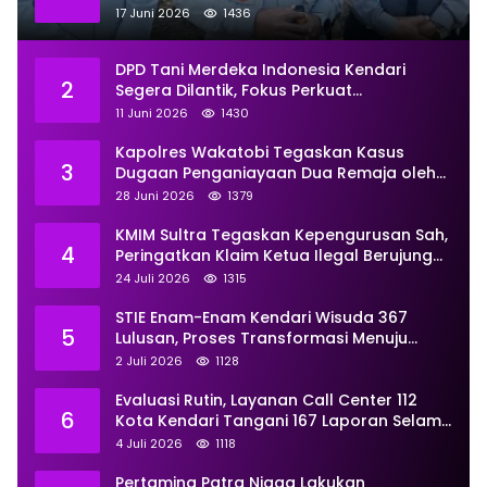
Titik Rusak Siap Ditambal
17 Juni 2026
1436
DPD Tani Merdeka Indonesia Kendari
2
Segera Dilantik, Fokus Perkuat
Pemberdayaan
11 Juni 2026
1430
Kapolres Wakatobi Tegaskan Kasus
3
Dugaan Penganiayaan Dua Remaja oleh
Dua Anggota Ditangani Secara
28 Juni 2026
1379
Profesional
KMIM Sultra Tegaskan Kepengurusan Sah,
4
Peringatkan Klaim Ketua Ilegal Berujung
Proses Hukum
24 Juli 2026
1315
STIE Enam-Enam Kendari Wisuda 367
5
Lulusan, Proses Transformasi Menuju
Universitas Resmi Diterima
2 Juli 2026
1128
Kemendiktisaintek
Evaluasi Rutin, Layanan Call Center 112
6
Kota Kendari Tangani 167 Laporan Selama
Juni
4 Juli 2026
1118
Pertamina Patra Niaga Lakukan