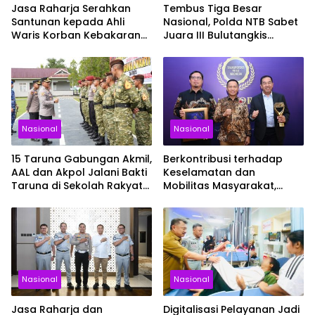
Jasa Raharja Serahkan
Tembus Tiga Besar
Santunan kepada Ahli
Nasional, Polda NTB Sabet
Waris Korban Kebakaran
Juara III Bulutangkis
KM Mutiara Sentosa II
Kapolri Cup 2026
Nasional
Nasional
15 Taruna Gabungan Akmil,
Berkontribusi terhadap
AAL dan Akpol Jalani Bakti
Keselamatan dan
Taruna di Sekolah Rakyat
Mobilitas Masyarakat,
Sultra
Jasa Raharja Raih
Penghargaan di Ajang
Transportasi Indonesia
Awards 2026
Nasional
Nasional
Jasa Raharja dan
Digitalisasi Pelayanan Jadi