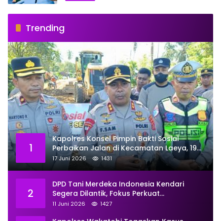
Trending
Kapolres Konsel Pimpin Bakti Sosial
1
Perbaikan Jalan di Kecamatan Laeya, 19
Titik Rusak Siap Ditambal
17 Juni 2026
1431
DPD Tani Merdeka Indonesia Kendari
2
Segera Dilantik, Fokus Perkuat
Pemberdayaan
11 Juni 2026
1427