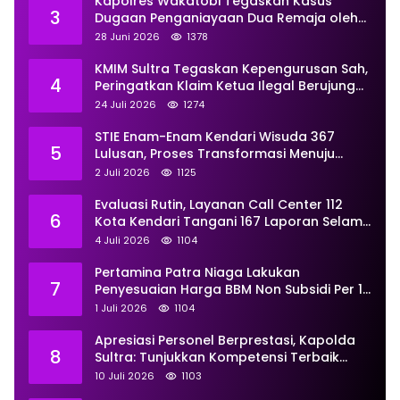
Kapolres Wakatobi Tegaskan Kasus
3
Dugaan Penganiayaan Dua Remaja oleh
Dua Anggota Ditangani Secara
28 Juni 2026
1378
Profesional
KMIM Sultra Tegaskan Kepengurusan Sah,
4
Peringatkan Klaim Ketua Ilegal Berujung
Proses Hukum
24 Juli 2026
1274
STIE Enam-Enam Kendari Wisuda 367
5
Lulusan, Proses Transformasi Menuju
Universitas Resmi Diterima
2 Juli 2026
1125
Kemendiktisaintek
Evaluasi Rutin, Layanan Call Center 112
6
Kota Kendari Tangani 167 Laporan Selama
Juni
4 Juli 2026
1104
Pertamina Patra Niaga Lakukan
7
Penyesuaian Harga BBM Non Subsidi Per 1
Juli 2026, Berikut Rinciannya
1 Juli 2026
1104
Apresiasi Personel Berprestasi, Kapolda
8
Sultra: Tunjukkan Kompetensi Terbaik
untuk Masyarakat
10 Juli 2026
1103