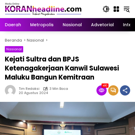
Langsung
ke
konten
Daerah
Metropolis
Nasional
Advetorial
Inter
Beranda
Nasional
Nasional
Kejati Sultra dan BPJS
Ketenagakerjaan Kanwil Sulawesi
Maluku Bangun Kemitraan
480
Tim Redaksi
3 Min Baca
20 Agustus 2024