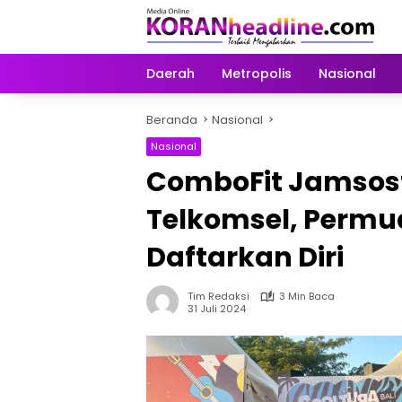
Langsung
ke
konten
Daerah
Metropolis
Nasional
Beranda
Nasional
Nasional
ComboFit Jamsoste
Telkomsel, Permu
Daftarkan Diri
Tim Redaksi
3 Min Baca
31 Juli 2024