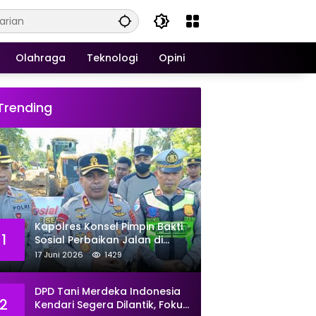
Olahraga
Teknologi
Opini
Trending
Kapolres Konsel Pimpin Bakti
1
Sosial Perbaikan Jalan di
Kecamatan Laeya, 19 Titik
17 Juni 2026
1429
Rusak Siap Ditambal
DPD Tani Merdeka Indonesia
2
Kendari Segera Dilantik, Fokus