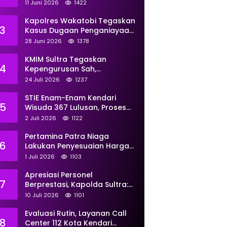
Perkuat Pemberdayaan
11 Juni 2026
1422
Kapolres Wakatobi Tegaskan
3
Kasus Dugaan Penganiayaan
Dua Remaja oleh Dua
28 Juni 2026
1378
Anggota Ditangani Secara
Profesional
KMIM Sultra Tegaskan
4
Kepengurusan Sah,
Peringatkan Klaim Ketua
24 Juli 2026
1237
Ilegal Berujung Proses Hukum
STIE Enam-Enam Kendari
5
Wisuda 367 Lulusan, Proses
Transformasi Menuju
2 Juli 2026
1122
Universitas Resmi Diterima
Kemendiktisaintek
Pertamina Patra Niaga
6
Lakukan Penyesuaian Harga
BBM Non Subsidi Per 1 Juli
1 Juli 2026
1103
2026, Berikut Rinciannya
Apresiasi Personel
7
Berprestasi, Kapolda Sultra:
Tunjukkan Kompetensi
10 Juli 2026
1101
Terbaik untuk Masyarakat
Evaluasi Rutin, Layanan Call
8
Center 112 Kota Kendari