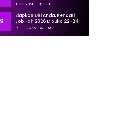
Tangani 167 Laporan Selama
4 Juli 2026
1091
Juni
Siapkan Diri Anda, Kendari
9
Job Fair 2026 Dibuka 22–24
Juli: Sediakan 700 Lowongan
18 Juli 2026
1030
dari 30 Perusahaan