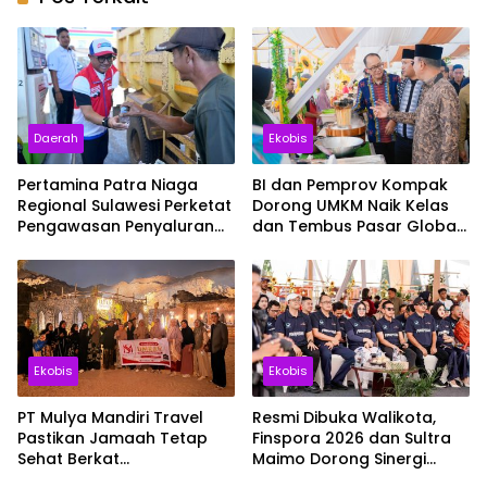
Daerah
Ekobis
Pertamina Patra Niaga
BI dan Pemprov Kompak
Regional Sulawesi Perketat
Dorong UMKM Naik Kelas
Pengawasan Penyaluran
dan Tembus Pasar Global
BBM di SPBU Kabupaten
Lewat Sultra Maimo 2026
Kolaka Utara
Ekobis
Ekobis
PT Mulya Mandiri Travel
Resmi Dibuka Walikota,
Pastikan Jamaah Tetap
Finspora 2026 dan Sultra
Sehat Berkat
Maimo Dorong Sinergi
Pendampingan Intensif
Ekonomi serta Sportivitas