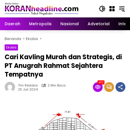
Langsung
ke
konten
Daerah
Metropolis
Nasional
Advetorial
Inter
Beranda
Ekobis
Ekobis
Cari Kavling Murah dan Strategis, di
PT Anugrah Rahmat Sejahtera
Tempatnya
403
Tim Redaksi
2 Min Baca
25 Juli 2024