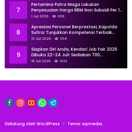
Pertamina Patra Niaga Lakukan
7
Penyesuaian Harga BBM Non Subsidi Per 1
Juli 2026, Berikut Rinciannya
1 Juli 2026
1106
Apresiasi Personel Berprestasi, Kapolda
8
Sultra: Tunjukkan Kompetensi Terbaik
untuk Masyarakat
10 Juli 2026
1104
Siapkan Diri Anda, Kendari Job Fair 2026
9
Dibuka 22–24 Juli: Sediakan 700
Lowongan dari 30 Perusahaan
18 Juli 2026
1033
Didukung oleh WordPress
-
Tema: wpmedia.