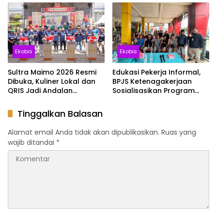
Disaat Cuaca Madinah
Industri Keuangan
Capai 44 Derajat Celsius
Ekobis
Ekobis
Sultra Maimo 2026 Resmi
Edukasi Pekerja Informal,
Dibuka, Kuliner Lokal dan
BPJS Ketenagakerjaan
QRIS Jadi Andalan
Sosialisasikan Program
Penguatan UMKM
Jamsos bagi Pedagang
Pasar Baruga Kendari
Tinggalkan Balasan
Alamat email Anda tidak akan dipublikasikan.
Ruas yang
wajib ditandai
*