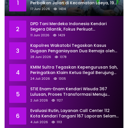
1
Perbaikan Jalan di Kecamatan Laeya, 19
Titik Rusak Siap Ditambal
17 Juni 2026
1434
DPD Tani Merdeka Indonesia Kendari
2
Segera Dilantik, Fokus Perkuat
Pemberdayaan
11 Juni 2026
1429
Kapolres Wakatobi Tegaskan Kasus
3
Dugaan Penganiayaan Dua Remaja oleh
Dua Anggota Ditangani Secara
28 Juni 2026
1378
Profesional
KMIM Sultra Tegaskan Kepengurusan Sah,
4
Peringatkan Klaim Ketua Ilegal Berujung
Proses Hukum
24 Juli 2026
1305
STIE Enam-Enam Kendari Wisuda 367
5
Lulusan, Proses Transformasi Menuju
Universitas Resmi Diterima
2 Juli 2026
1127
Kemendiktisaintek
Evaluasi Rutin, Layanan Call Center 112
6
Kota Kendari Tangani 167 Laporan Selama
Juni
4 Juli 2026
1113