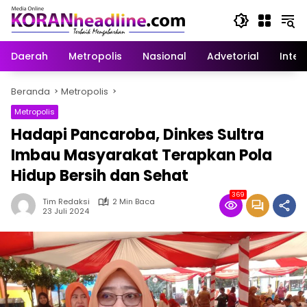
Langsung
ke
konten
Daerah
Metropolis
Nasional
Advetorial
Inter
Beranda
Metropolis
Metropolis
Hadapi Pancaroba, Dinkes Sultra
Imbau Masyarakat Terapkan Pola
Hidup Bersih dan Sehat
369
Tim Redaksi
2 Min Baca
23 Juli 2024