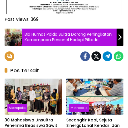
Post Views:
369
Bid Humas Polda Sultra Dorong Peningkatan
Kemampuan Personel Hadapi Pilkada
Pos Terkait
Metropolis
Metropolis
30 Mahasiswa Unsultra
Secangkir Kopi, Sejuta
Penerima Beasiswa Sawit
Sinergi: Lanal Kendari dan