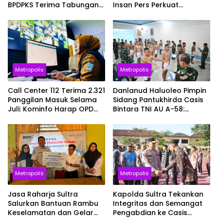
BPDPKS Terima Tabungan
Insan Pers Perkuat
dan Asuransi, Siap Cetak
Kolaborasi Informasi Publik
SDM Unggul
Metropolis
Metropolis
Call Center 112 Terima 2.321
Danlanud Haluoleo Pimpin
Panggilan Masuk Selama
Sidang Pantukhirda Casis
Juli: Kominfo Harap OPD
Bintara TNI AU A-58:
Teknis Lebih Responsif
Tegaskan Penilaian
Dilaksanakan Secara
Profesional dan
Transparan
Metropolis
Metropolis
Jasa Raharja Sultra
Kapolda Sultra Tekankan
Salurkan Bantuan Rambu
Integritas dan Semangat
Keselamatan dan Gelar
Pengabdian ke Casis