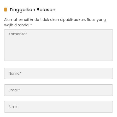
Sosialisasi PPKL di SDN 18
Bintara dan Tamtama Polri
Kota Kendari
Tinggalkan Balasan
Alamat email Anda tidak akan dipublikasikan.
Ruas yang
wajib ditandai
*