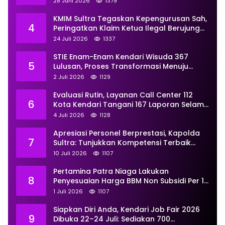
28 Juni 2026
1379
Profesional
KMIM Sultra Tegaskan Kepengurusan Sah,
4
Peringatkan Klaim Ketua Ilegal Berujung
Proses Hukum
24 Juli 2026
1337
STIE Enam-Enam Kendari Wisuda 367
5
Lulusan, Proses Transformasi Menuju
Universitas Resmi Diterima
2 Juli 2026
1129
Kemendiktisaintek
Evaluasi Rutin, Layanan Call Center 112
6
Kota Kendari Tangani 167 Laporan Selama
Juni
4 Juli 2026
1128
Apresiasi Personel Berprestasi, Kapolda
7
Sultra: Tunjukkan Kompetensi Terbaik
untuk Masyarakat
10 Juli 2026
1107
Pertamina Patra Niaga Lakukan
8
Penyesuaian Harga BBM Non Subsidi Per 1
Juli 2026, Berikut Rinciannya
1 Juli 2026
1107
Siapkan Diri Anda, Kendari Job Fair 2026
9
Dibuka 22–24 Juli: Sediakan 700