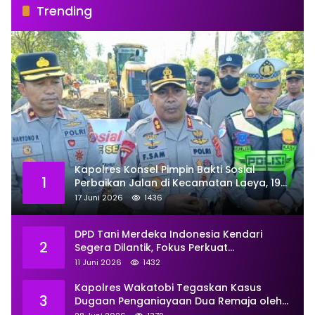
Trending
Kapolres Konsel Pimpin Bakti Sosial
1
Perbaikan Jalan di Kecamatan Laeya, 19
Titik Rusak Siap Ditambal
17 Juni 2026
1436
DPD Tani Merdeka Indonesia Kendari
2
Segera Dilantik, Fokus Perkuat
Pemberdayaan
11 Juni 2026
1432
Kapolres Wakatobi Tegaskan Kasus
3
Dugaan Penganiayaan Dua Remaja oleh
Dua Anggota Ditangani Secara