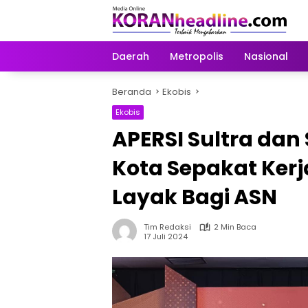
Langsung
ke
konten
Daerah
Metropolis
Nasional
Beranda
Ekobis
Ekobis
APERSI Sultra da
Kota Sepakat Ker
Layak Bagi ASN
Tim Redaksi
2 Min Baca
17 Juli 2024