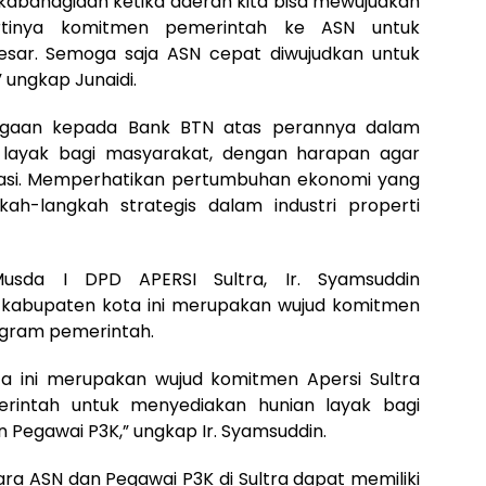
 kabahagiaan ketika daerah kita bisa mewujudkan
rtinya komitmen pemerintah ke ASN untuk
sar. Semoga saja ASN cepat diwujudkan untuk
ungkap Junaidi.
rgaan kepada Bank BTN atas perannya dalam
ayak bagi masyarakat, dengan harapan agar
asi. Memperhatikan pertumbuhan ekonomi yang
ah-langkah strategis dalam industri properti
Musda I DPD APERSI Sultra, Ir. Syamsuddin
kabupaten kota ini merupakan wujud komitmen
ogram pemerintah.
a ini merupakan wujud komitmen Apersi Sultra
intah untuk menyediakan hunian layak bagi
 Pegawai P3K,” ungkap Ir. Syamsuddin.
ara ASN dan Pegawai P3K di Sultra dapat memiliki