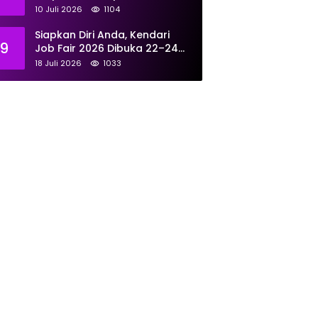
Tunjukkan Kompetensi
10 Juli 2026
1104
Terbaik untuk Masyarakat
Siapkan Diri Anda, Kendari
9
Job Fair 2026 Dibuka 22–24
Juli: Sediakan 700 Lowongan
18 Juli 2026
1033
dari 30 Perusahaan