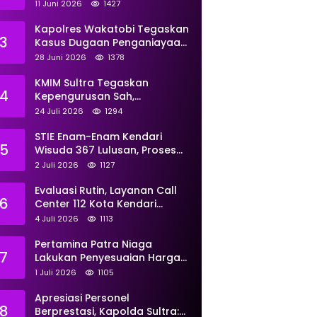
Perkuat Pemberdayaan
11 Juni 2026
1427
Kapolres Wakatobi Tegaskan
3
Kasus Dugaan Penganiayaan
Dua Remaja oleh Dua
28 Juni 2026
1378
Anggota Ditangani Secara
Profesional
KMIM Sultra Tegaskan
4
Kepengurusan Sah,
Peringatkan Klaim Ketua
24 Juli 2026
1294
Ilegal Berujung Proses Hukum
STIE Enam-Enam Kendari
5
Wisuda 367 Lulusan, Proses
Transformasi Menuju
2 Juli 2026
1127
Universitas Resmi Diterima
Kemendiktisaintek
Evaluasi Rutin, Layanan Call
6
Center 112 Kota Kendari
Tangani 167 Laporan Selama
4 Juli 2026
1113
Juni
Pertamina Patra Niaga
7
Lakukan Penyesuaian Harga
BBM Non Subsidi Per 1 Juli
1 Juli 2026
1105
2026, Berikut Rinciannya
Apresiasi Personel
8
Berprestasi, Kapolda Sultra: