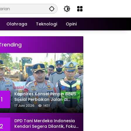
Olahraga
Teknologi
Opini
Trending
Kapolres Konsel Pimpin Bakti
1
Sosial Perbaikan Jalan di
Kecamatan Laeya, 19 Titik
17 Juni 2026
1431
Rusak Siap Ditambal
DPD Tani Merdeka Indonesia
2
Kendari Segera Dilantik, Fokus