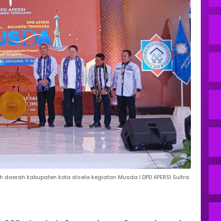
daerah kabupaten kota disela kegiatan Musda I DPD APERSI Sultra.