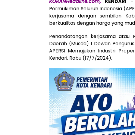
KORANHeadline.com,
KENDARI
– 
Permukiman Seluruh Indonesia (APER
kerjasama dengan sembilan Ka
berkualitas dengan harga yang mud
Penandatangan kerjasama atau M
Daerah (Musda) I Dewan Pengurus 
APERSI Memajukan Industri Propert
Kendari, Rabu (17/7/2024).