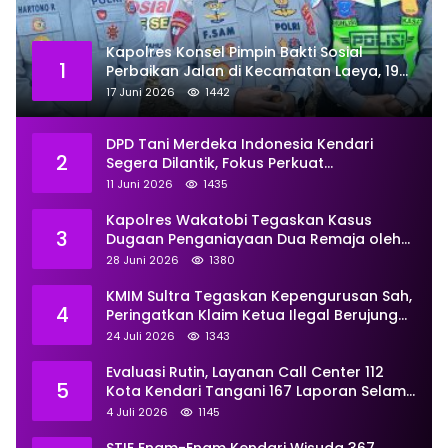
Kapolres Konsel Pimpin Bakti Sosial
1
Perbaikan Jalan di Kecamatan Laeya, 19
Titik Rusak Siap Ditambal
17 Juni 2026
1442
DPD Tani Merdeka Indonesia Kendari
2
Segera Dilantik, Fokus Perkuat
Pemberdayaan
11 Juni 2026
1435
Kapolres Wakatobi Tegaskan Kasus
3
Dugaan Penganiayaan Dua Remaja oleh
Dua Anggota Ditangani Secara
28 Juni 2026
1380
Profesional
KMIM Sultra Tegaskan Kepengurusan Sah,
4
Peringatkan Klaim Ketua Ilegal Berujung
Proses Hukum
24 Juli 2026
1343
Evaluasi Rutin, Layanan Call Center 112
5
Kota Kendari Tangani 167 Laporan Selama
Juni
4 Juli 2026
1145