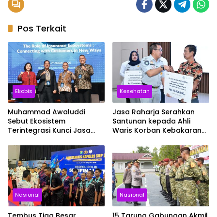
Pos Terkait
Ekobis
Kesehatan
Muhammad Awaluddi
Jasa Raharja Serahkan
Sebut Ekosistem
Santunan kepada Ahli
Terintegrasi Kunci Jasa
Waris Korban Kebakaran
Raharja Hadirkan
KM Mutiara Sentosa II
Pelayanan Maksimal
Kepada masyarakat
Nasional
Nasional
Tembus Tiga Besar
15 Taruna Gabungan Akmil,