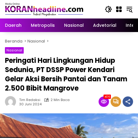
Langsung
ke
konten
Daerah
Metropolis
Nasional
Advetorial
Inter
Beranda
Nasional
Nasional
Peringati Hari Lingkungan Hidup
Sedunia, PT DSSP Power Kendari
Gelar Aksi Bersih Pantai dan Tanam
2.500 Bibit Mangrove
406
Tim Redaksi
2 Min Baca
30 Juni 2024