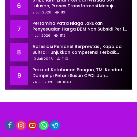
STIE Enam-Enam Kendari Wisuda 367
6
Lulusan, Proses Transformasi Menuju
Universitas Resmi Diterima
2 Juli 2026
1131
Kemendiktisaintek
Pertamina Patra Niaga Lakukan
7
Penyesuaian Harga BBM Non Subsidi Per 1
Juli 2026, Berikut Rinciannya
1 Juli 2026
1112
Apresiasi Personel Berprestasi, Kapolda
8
Sultra: Tunjukkan Kompetensi Terbaik
untuk Masyarakat
10 Juli 2026
1110
Perkuat Ketahanan Pangan, TMI Kendari
9
Dampingi Petani Susun CPCL dan
Persiapkan Sentra Ayam Petelur
24 Juli 2026
1040