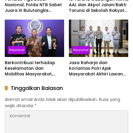
Nasional, Polda NTB Sabet
AAL dan Akpol Jalani Bakti
Juara III Bulutangkis
Taruna di Sekolah Rakyat
Kapolri Cup 2026
Sultra
Nasional
Nasional
Berkontribusi terhadap
Jasa Raharja dan
Keselamatan dan
Korlantas Polri Ajak
Mobilitas Masyarakat,
Masyarakat Akhiri Lawan
Jasa Raharja Raih
Arus, Wujudkan Budaya
Penghargaan di Ajang
Keselamatan Berlalu Lintas
Tinggalkan Balasan
Transportasi Indonesia
Awards 2026
Alamat email Anda tidak akan dipublikasikan.
Ruas yang
wajib ditandai
*