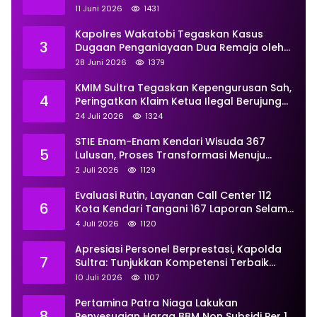
Pemberdayaan
11 Juni 2026
1431
Kapolres Wakatobi Tegaskan Kasus
3
Dugaan Penganiayaan Dua Remaja oleh
Dua Anggota Ditangani Secara
28 Juni 2026
1379
Profesional
KMIM Sultra Tegaskan Kepengurusan Sah,
4
Peringatkan Klaim Ketua Ilegal Berujung
Proses Hukum
24 Juli 2026
1324
STIE Enam-Enam Kendari Wisuda 367
5
Lulusan, Proses Transformasi Menuju
Universitas Resmi Diterima
2 Juli 2026
1129
Kemendiktisaintek
Evaluasi Rutin, Layanan Call Center 112
6
Kota Kendari Tangani 167 Laporan Selama
Juni
4 Juli 2026
1120
Apresiasi Personel Berprestasi, Kapolda
7
Sultra: Tunjukkan Kompetensi Terbaik
untuk Masyarakat
10 Juli 2026
1107
Pertamina Patra Niaga Lakukan
8
Penyesuaian Harga BBM Non Subsidi Per 1