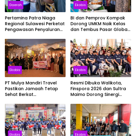
Daerah
Ekobis
Pertamina Patra Niaga
BI dan Pemprov Kompak
Regional Sulawesi Perketat
Dorong UMKM Naik Kelas
Pengawasan Penyaluran
dan Tembus Pasar Global
BBM di SPBU Kabupaten
Lewat Sultra Maimo 2026
Kolaka Utara
Ekobis
Ekobis
PT Mulya Mandiri Travel
Resmi Dibuka Walikota,
Pastikan Jamaah Tetap
Finspora 2026 dan Sultra
Sehat Berkat
Maimo Dorong Sinergi
Pendampingan Intensif
Ekonomi serta Sportivitas
Disaat Cuaca Madinah
Industri Keuangan
Capai 44 Derajat Celsius
Ekobis
Ekobis