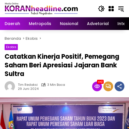
Langsung
ke
konten
Daerah
Metropolis
Nasional
Advetorial
Inter
Beranda
Ekobis
Ekobis
Catatkan Kinerja Positif, Pemegang
Saham Beri Apresiasi Jajaran Bank
Sultra
442
Tim Redaksi
3 Min Baca
29 Juni 2024