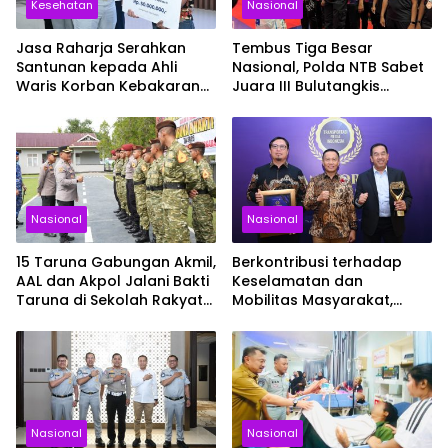
Kesehatan
Nasional
Jasa Raharja Serahkan
Tembus Tiga Besar
Santunan kepada Ahli
Nasional, Polda NTB Sabet
Waris Korban Kebakaran
Juara III Bulutangkis
KM Mutiara Sentosa II
Kapolri Cup 2026
Nasional
Nasional
15 Taruna Gabungan Akmil,
Berkontribusi terhadap
AAL dan Akpol Jalani Bakti
Keselamatan dan
Taruna di Sekolah Rakyat
Mobilitas Masyarakat,
Sultra
Jasa Raharja Raih
Penghargaan di Ajang
Transportasi Indonesia
Awards 2026
Nasional
Nasional