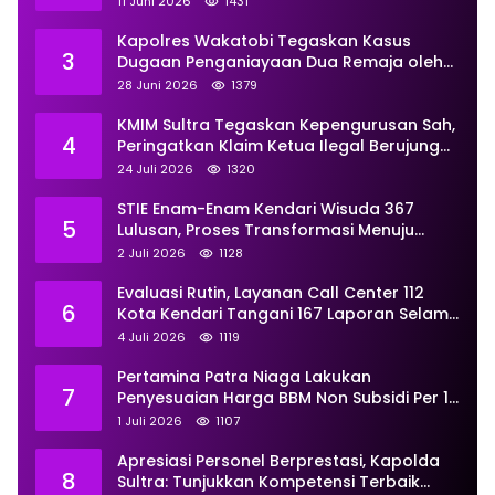
11 Juni 2026
1431
Kapolres Wakatobi Tegaskan Kasus
3
Dugaan Penganiayaan Dua Remaja oleh
Dua Anggota Ditangani Secara
28 Juni 2026
1379
Profesional
KMIM Sultra Tegaskan Kepengurusan Sah,
4
Peringatkan Klaim Ketua Ilegal Berujung
Proses Hukum
24 Juli 2026
1320
STIE Enam-Enam Kendari Wisuda 367
5
Lulusan, Proses Transformasi Menuju
Universitas Resmi Diterima
2 Juli 2026
1128
Kemendiktisaintek
Evaluasi Rutin, Layanan Call Center 112
6
Kota Kendari Tangani 167 Laporan Selama
Juni
4 Juli 2026
1119
Pertamina Patra Niaga Lakukan
7
Penyesuaian Harga BBM Non Subsidi Per 1
Juli 2026, Berikut Rinciannya
1 Juli 2026
1107
Apresiasi Personel Berprestasi, Kapolda
8
Sultra: Tunjukkan Kompetensi Terbaik