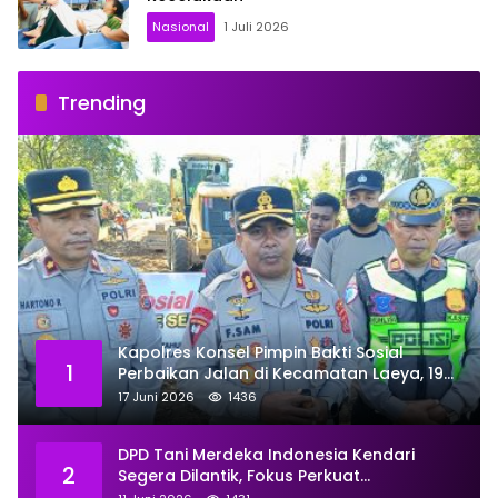
Nasional
1 Juli 2026
Trending
Kapolres Konsel Pimpin Bakti Sosial
1
Perbaikan Jalan di Kecamatan Laeya, 19
Titik Rusak Siap Ditambal
17 Juni 2026
1436
DPD Tani Merdeka Indonesia Kendari
2
Segera Dilantik, Fokus Perkuat
Pemberdayaan