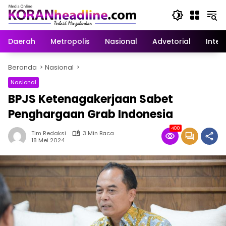
Langsung
ke
konten
Daerah
Metropolis
Nasional
Advetorial
Inter
Beranda
Nasional
Nasional
BPJS Ketenagakerjaan Sabet
Penghargaan Grab Indonesia
400
Tim Redaksi
3 Min Baca
18 Mei 2024