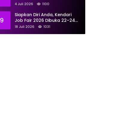
Tangani 167 Laporan Selama
4 Juli 2026
1100
Juni
Siapkan Diri Anda, Kendari
9
Job Fair 2026 Dibuka 22–24
Juli: Sediakan 700 Lowongan
18 Juli 2026
1031
dari 30 Perusahaan