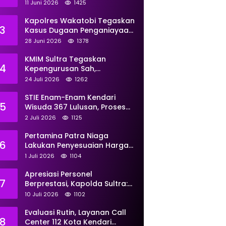
Perkuat Pemberdayaan
11 Juni 2026
1425
Kapolres Wakatobi Tegaskan
3
Kasus Dugaan Penganiayaan
Dua Remaja oleh Dua
28 Juni 2026
1378
Anggota Ditangani Secara
Profesional
KMIM Sultra Tegaskan
4
Kepengurusan Sah,
Peringatkan Klaim Ketua
24 Juli 2026
1262
Ilegal Berujung Proses Hukum
STIE Enam-Enam Kendari
5
Wisuda 367 Lulusan, Proses
Transformasi Menuju
2 Juli 2026
1125
Universitas Resmi Diterima
Kemendiktisaintek
Pertamina Patra Niaga
6
Lakukan Penyesuaian Harga
BBM Non Subsidi Per 1 Juli
1 Juli 2026
1104
2026, Berikut Rinciannya
Apresiasi Personel
7
Berprestasi, Kapolda Sultra:
Tunjukkan Kompetensi
10 Juli 2026
1102
Terbaik untuk Masyarakat
Evaluasi Rutin, Layanan Call
8
Center 112 Kota Kendari