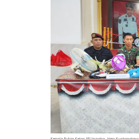
Kepala Rutan Kelas IIB Unaaha , Hery Kusbandon