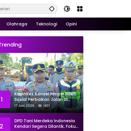
Olahraga
Teknologi
Opini
Trending
Kapolres Konsel Pimpin Bakti
1
Sosial Perbaikan Jalan di
Kecamatan Laeya, 19 Titik
17 Juni 2026
1431
Rusak Siap Ditambal
DPD Tani Merdeka Indonesia
2
Kendari Segera Dilantik, Fokus