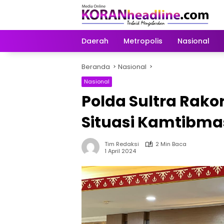
Langsung
ke
konten
Daerah
Metropolis
Nasional
Beranda
Nasional
Nasional
Polda Sultra Rakor
Situasi Kamtibmas 
Tim Redaksi
2 Min Baca
1 April 2024