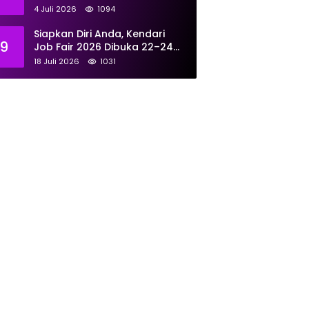
Tangani 167 Laporan Selama
4 Juli 2026
1094
Juni
Siapkan Diri Anda, Kendari
9
Job Fair 2026 Dibuka 22–24
Juli: Sediakan 700 Lowongan
18 Juli 2026
1031
dari 30 Perusahaan