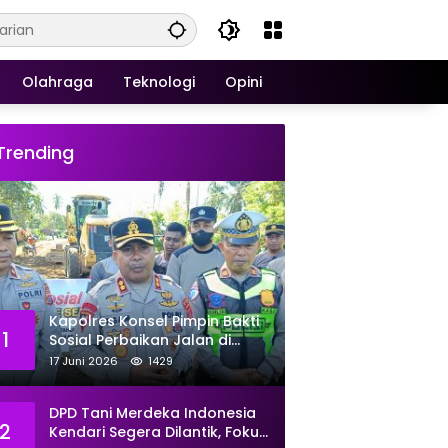
Olahraga
Teknologi
Opini
Trending
Kapolres Konsel Pimpin Bakti
1
Sosial Perbaikan Jalan di
Kecamatan Laeya, 19 Titik
17 Juni 2026
1429
Rusak Siap Ditambal
DPD Tani Merdeka Indonesia
2
Kendari Segera Dilantik, Fokus