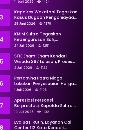
Perkuat Pemberdayaan
11 Juni 2026
1424
Kapolres Wakatobi Tegaskan
3
Kasus Dugaan Penganiayaan
Dua Remaja oleh Dua
28 Juni 2026
1378
Anggota Ditangani Secara
Profesional
KMIM Sultra Tegaskan
4
Kepengurusan Sah,
Peringatkan Klaim Ketua
24 Juli 2026
1251
Ilegal Berujung Proses Hukum
STIE Enam-Enam Kendari
5
Wisuda 367 Lulusan, Proses
Transformasi Menuju
2 Juli 2026
1122
Universitas Resmi Diterima
Kemendiktisaintek
Pertamina Patra Niaga
6
Lakukan Penyesuaian Harga
BBM Non Subsidi Per 1 Juli
1 Juli 2026
1103
2026, Berikut Rinciannya
Apresiasi Personel
7
Berprestasi, Kapolda Sultra:
Tunjukkan Kompetensi
10 Juli 2026
1102
Terbaik untuk Masyarakat
Evaluasi Rutin, Layanan Call
8
Center 112 Kota Kendari