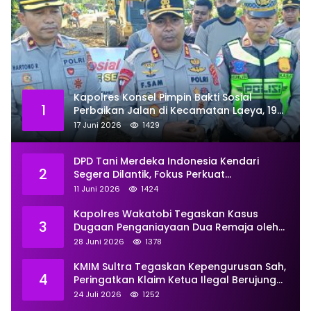
Kapolres Konsel Pimpin Bakti Sosial
1
Perbaikan Jalan di Kecamatan Laeya, 19
Titik Rusak Siap Ditambal
17 Juni 2026
1429
DPD Tani Merdeka Indonesia Kendari
2
Segera Dilantik, Fokus Perkuat
Pemberdayaan
11 Juni 2026
1424
Kapolres Wakatobi Tegaskan Kasus
3
Dugaan Penganiayaan Dua Remaja oleh
Dua Anggota Ditangani Secara
28 Juni 2026
1378
Profesional
KMIM Sultra Tegaskan Kepengurusan Sah,
4
Peringatkan Klaim Ketua Ilegal Berujung
Proses Hukum
24 Juli 2026
1252