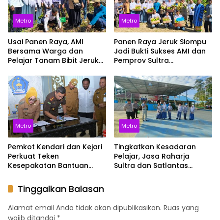
Metro
Metro
Usai Panen Raya, AMI
Panen Raya Jeruk Siompu
Bersama Warga dan
Jadi Bukti Sukses AMI dan
Pelajar Tanam Bibit Jeruk
Pemprov Sultra
Siompu di Desa
Selamatkan Varietas
Biwinapada
Endemik
Metro
Metro
Pemkot Kendari dan Kejari
Tingkatkan Kesadaran
Perkuat Teken
Pelajar, Jasa Raharja
Kesepakatan Bantuan
Sultra dan Satlantas
Hukum untuk Dukung Tata
Polresta Sosialisasikan
Kelola Pemerintahan
Keselamatan di SMAN 4
Tinggalkan Balasan
Kendari
Alamat email Anda tidak akan dipublikasikan.
Ruas yang
wajib ditandai
*