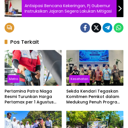
Antisipasi Bencana Kekeringan, Pj Gubernur
Instruksikan Jajaran Segera Lakukan Mitigasi
Pos Terkait
Metro
Kesehatan
Pertamina Patra Niaga
Sekda Kendari Tegaskan
Resmi Turunkan Harga
Komitmen Pemkot dalam
Pertamax per 1 Agustus
Medukung Penuh Program
2026, Cek Harganya
JKN
Sekarang