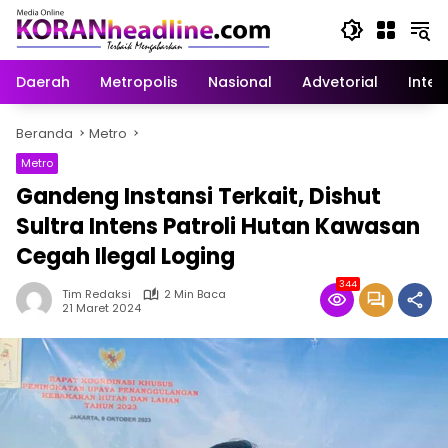
Langsung
ke
konten
Daerah
Metropolis
Nasional
Advetorial
Inter
Beranda
Metro
Metro
Gandeng Instansi Terkait, Dishut
Sultra Intens Patroli Hutan Kawasan
Cegah Ilegal Loging
344
Tim Redaksi
2 Min Baca
21 Maret 2024