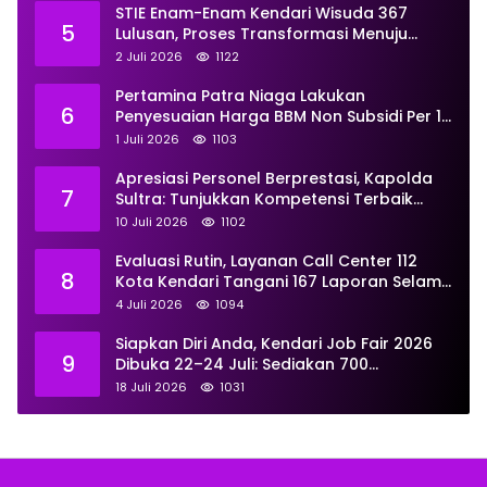
STIE Enam-Enam Kendari Wisuda 367
5
Lulusan, Proses Transformasi Menuju
Universitas Resmi Diterima
2 Juli 2026
1122
Kemendiktisaintek
Pertamina Patra Niaga Lakukan
6
Penyesuaian Harga BBM Non Subsidi Per 1
Juli 2026, Berikut Rinciannya
1 Juli 2026
1103
Apresiasi Personel Berprestasi, Kapolda
7
Sultra: Tunjukkan Kompetensi Terbaik
untuk Masyarakat
10 Juli 2026
1102
Evaluasi Rutin, Layanan Call Center 112
8
Kota Kendari Tangani 167 Laporan Selama
Juni
4 Juli 2026
1094
Siapkan Diri Anda, Kendari Job Fair 2026
9
Dibuka 22–24 Juli: Sediakan 700
Lowongan dari 30 Perusahaan
18 Juli 2026
1031