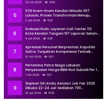
Proses Hukum
24 Juli 2026
1336
STIE Enam-Enam Kendari Wisuda 367
5
Lulusan, Proses Transformasi Menuju
Universitas Resmi Diterima
2 Juli 2026
1129
Kemendiktisaintek
Evaluasi Rutin, Layanan Call Center 112
6
Kota Kendari Tangani 167 Laporan Selama
Juni
4 Juli 2026
1128
Apresiasi Personel Berprestasi, Kapolda
7
Sultra: Tunjukkan Kompetensi Terbaik
untuk Masyarakat
10 Juli 2026
1107
Pertamina Patra Niaga Lakukan
8
Penyesuaian Harga BBM Non Subsidi Per 1
Juli 2026, Berikut Rinciannya
1 Juli 2026
1107
Siapkan Diri Anda, Kendari Job Fair 2026
9
Dibuka 22–24 Juli: Sediakan 700
Lowongan dari 30 Perusahaan
18 Juli 2026
1035