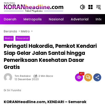
Langsung
ke
konten
Daerah
Metropolis
Nasional
Advetorial
Inter
Beranda
Metro
Metro
Nasional
Peringati Hakordia, Pemkot Kendari
Siap Gelar Jalan Santai hingga
Pemeriksaan Kesehatan Dasar
Gratis
407
Tim Redaksi
2 Min Baca
12 Desember 2023
Dr Sri Yusnita
KORANHeadline.com, KENDARI – Semarak