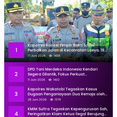
Kapolres Konsel Pimpin Bakti Sosial
1
Perbaikan Jalan di Kecamatan Laeya, 19
Titik Rusak Siap Ditambal
17 Juni 2026
1436
DPD Tani Merdeka Indonesia Kendari
2
Segera Dilantik, Fokus Perkuat
Pemberdayaan
11 Juni 2026
1432
Kapolres Wakatobi Tegaskan Kasus
3
Dugaan Penganiayaan Dua Remaja oleh
Dua Anggota Ditangani Secara
28 Juni 2026
1379
Profesional
KMIM Sultra Tegaskan Kepengurusan Sah,
4
Peringatkan Klaim Ketua Ilegal Berujung