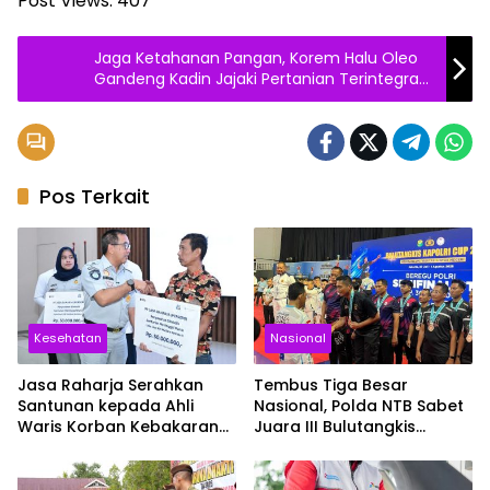
Post Views:
407
Jaga Ketahanan Pangan, Korem Halu Oleo
Gandeng Kadin Jajaki Pertanian Terintegrasi
di Nanga-nanga
Pos Terkait
Kesehatan
Nasional
Jasa Raharja Serahkan
Tembus Tiga Besar
Santunan kepada Ahli
Nasional, Polda NTB Sabet
Waris Korban Kebakaran
Juara III Bulutangkis
KM Mutiara Sentosa II
Kapolri Cup 2026