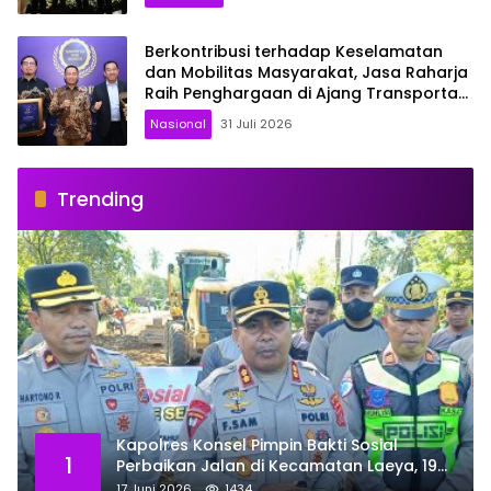
Berkontribusi terhadap Keselamatan
dan Mobilitas Masyarakat, Jasa Raharja
Raih Penghargaan di Ajang Transportasi
Indonesia Awards 2026
Nasional
31 Juli 2026
Trending
Kapolres Konsel Pimpin Bakti Sosial
1
Perbaikan Jalan di Kecamatan Laeya, 19
Titik Rusak Siap Ditambal
17 Juni 2026
1434