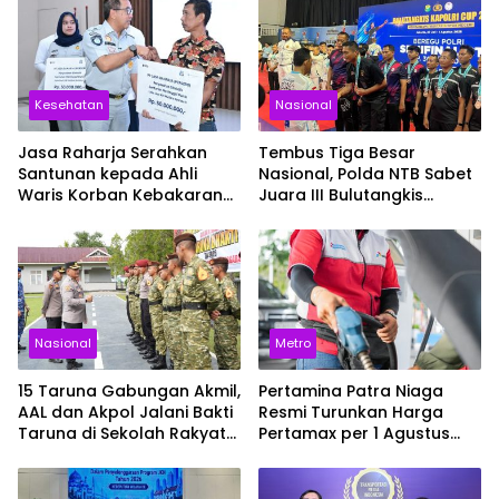
Kesehatan
Nasional
Jasa Raharja Serahkan
Tembus Tiga Besar
Santunan kepada Ahli
Nasional, Polda NTB Sabet
Waris Korban Kebakaran
Juara III Bulutangkis
KM Mutiara Sentosa II
Kapolri Cup 2026
Nasional
Metro
15 Taruna Gabungan Akmil,
Pertamina Patra Niaga
AAL dan Akpol Jalani Bakti
Resmi Turunkan Harga
Taruna di Sekolah Rakyat
Pertamax per 1 Agustus
Sultra
2026, Cek Harganya
Sekarang