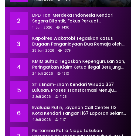
DPD Tani Merdeka Indonesia Kendari
2
Segera Dilantik, Fokus Perkuat
Pemberdayaan
11 Juni 2026
1430
Kapolres Wakatobi Tegaskan Kasus
3
Dugaan Penganiayaan Dua Remaja oleh
Dua Anggota Ditangani Secara
28 Juni 2026
1379
Profesional
KMIM Sultra Tegaskan Kepengurusan Sah,
4
Peringatkan Klaim Ketua Ilegal Berujung
Proses Hukum
24 Juli 2026
1310
STIE Enam-Enam Kendari Wisuda 367
5
Lulusan, Proses Transformasi Menuju
Universitas Resmi Diterima
2 Juli 2026
1128
Kemendiktisaintek
Evaluasi Rutin, Layanan Call Center 112
6
Kota Kendari Tangani 167 Laporan Selama
Juni
4 Juli 2026
1117
Pertamina Patra Niaga Lakukan