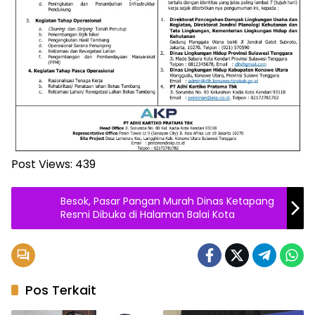
Post Views:
439
Besok, Pasar Pangan Murah Dinas Ketapang
Resmi Dibuka di Halaman Balai Kota
Pos Terkait