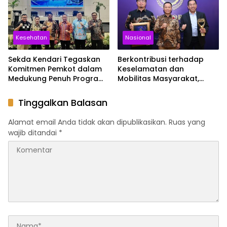
Kesehatan
Nasional
Sekda Kendari Tegaskan
Berkontribusi terhadap
Komitmen Pemkot dalam
Keselamatan dan
Medukung Penuh Program
Mobilitas Masyarakat,
JKN
Jasa Raharja Raih
Penghargaan di Ajang
Tinggalkan Balasan
Transportasi Indonesia
Awards 2026
Alamat email Anda tidak akan dipublikasikan.
Ruas yang
wajib ditandai
*