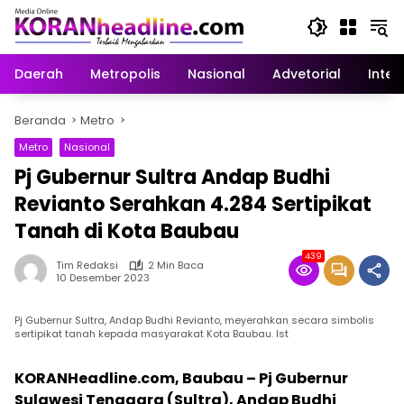
Langsung
ke
konten
Daerah
Metropolis
Nasional
Advetorial
Inter
Beranda
Metro
Metro
Nasional
Pj Gubernur Sultra Andap Budhi
Revianto Serahkan 4.284 Sertipikat
Tanah di Kota Baubau
439
Tim Redaksi
2 Min Baca
10 Desember 2023
Pj Gubernur Sultra, Andap Budhi Revianto, meyerahkan secara simbolis
sertipikat tanah kepada masyarakat Kota Baubau. Ist
KORANHeadline.com, Baubau – Pj Gubernur
Sulawesi Tenggara (Sultra), Andap Budhi