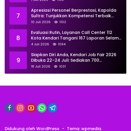
Apresiasi Personel Berprestasi, Kapolda
7
Sultra: Tunjukkan Kompetensi Terbaik
untuk Masyarakat
10 Juli 2026
1102
Evaluasi Rutin, Layanan Call Center 112
8
Kota Kendari Tangani 167 Laporan Selama
Juni
4 Juli 2026
1094
Siapkan Diri Anda, Kendari Job Fair 2026
9
Dibuka 22–24 Juli: Sediakan 700
Lowongan dari 30 Perusahaan
18 Juli 2026
1031
Didukung oleh WordPress
-
Tema: wpmedia.