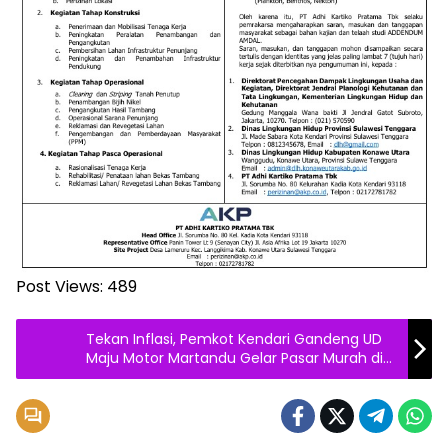
Post Views:
489
Tekan Inflasi, Pemkot Kendari Gandeng UD
Maju Motor Martandu Gelar Pasar Murah di
Lapulu