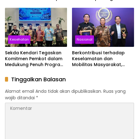
Sultra
2026, Cek Harganya
Sekarang
Kesehatan
Nasional
Sekda Kendari Tegaskan
Berkontribusi terhadap
Komitmen Pemkot dalam
Keselamatan dan
Medukung Penuh Program
Mobilitas Masyarakat,
JKN
Jasa Raharja Raih
Penghargaan di Ajang
Tinggalkan Balasan
Transportasi Indonesia
Awards 2026
Alamat email Anda tidak akan dipublikasikan.
Ruas yang
wajib ditandai
*