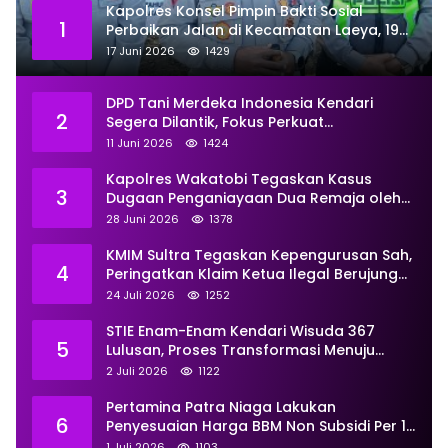
Kapolres Konsel Pimpin Bakti Sosial
1
Perbaikan Jalan di Kecamatan Laeya, 19
Titik Rusak Siap Ditambal
17 Juni 2026
1429
DPD Tani Merdeka Indonesia Kendari
2
Segera Dilantik, Fokus Perkuat
Pemberdayaan
11 Juni 2026
1424
Kapolres Wakatobi Tegaskan Kasus
3
Dugaan Penganiayaan Dua Remaja oleh
Dua Anggota Ditangani Secara
28 Juni 2026
1378
Profesional
KMIM Sultra Tegaskan Kepengurusan Sah,
4
Peringatkan Klaim Ketua Ilegal Berujung
Proses Hukum
24 Juli 2026
1252
STIE Enam-Enam Kendari Wisuda 367
5
Lulusan, Proses Transformasi Menuju
Universitas Resmi Diterima
2 Juli 2026
1122
Kemendiktisaintek
Pertamina Patra Niaga Lakukan
6
Penyesuaian Harga BBM Non Subsidi Per 1
Juli 2026, Berikut Rinciannya
1 Juli 2026
1103