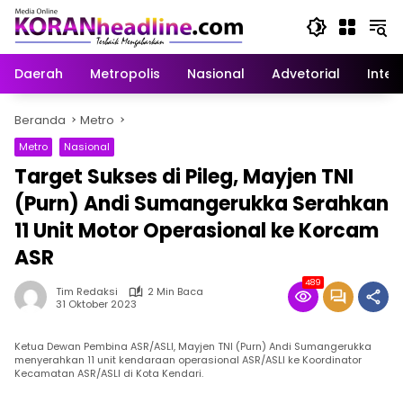
Langsung
ke
konten
Daerah
Metropolis
Nasional
Advetorial
Inter
Beranda
Metro
Metro
Nasional
Target Sukses di Pileg, Mayjen TNI
(Purn) Andi Sumangerukka Serahkan
11 Unit Motor Operasional ke Korcam
ASR
489
Tim Redaksi
2 Min Baca
31 Oktober 2023
Ketua Dewan Pembina ASR/ASLI, Mayjen TNI (Purn) Andi Sumangerukka
menyerahkan 11 unit kendaraan operasional ASR/ASLI ke Koordinator
Kecamatan ASR/ASLI di Kota Kendari.