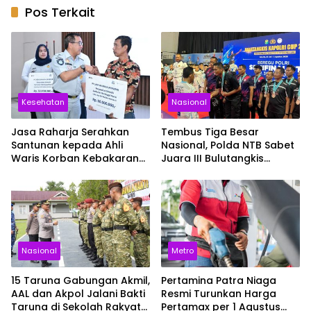
Pos Terkait
Kesehatan
Nasional
Jasa Raharja Serahkan
Tembus Tiga Besar
Santunan kepada Ahli
Nasional, Polda NTB Sabet
Waris Korban Kebakaran
Juara III Bulutangkis
KM Mutiara Sentosa II
Kapolri Cup 2026
Nasional
Metro
15 Taruna Gabungan Akmil,
Pertamina Patra Niaga
AAL dan Akpol Jalani Bakti
Resmi Turunkan Harga
Taruna di Sekolah Rakyat
Pertamax per 1 Agustus