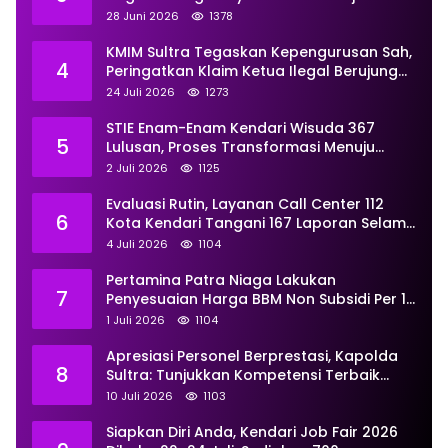
Dua Anggota Ditangani Secara
28 Juni 2026
1378
Profesional
KMIM Sultra Tegaskan Kepengurusan Sah,
4
Peringatkan Klaim Ketua Ilegal Berujung
Proses Hukum
24 Juli 2026
1273
STIE Enam-Enam Kendari Wisuda 367
5
Lulusan, Proses Transformasi Menuju
Universitas Resmi Diterima
2 Juli 2026
1125
Kemendiktisaintek
Evaluasi Rutin, Layanan Call Center 112
6
Kota Kendari Tangani 167 Laporan Selama
Juni
4 Juli 2026
1104
Pertamina Patra Niaga Lakukan
7
Penyesuaian Harga BBM Non Subsidi Per 1
Juli 2026, Berikut Rinciannya
1 Juli 2026
1104
Apresiasi Personel Berprestasi, Kapolda
8
Sultra: Tunjukkan Kompetensi Terbaik
untuk Masyarakat
10 Juli 2026
1103
Siapkan Diri Anda, Kendari Job Fair 2026