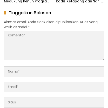
Medukung Penuh Program
Kadis Ketapang dan Sahli
JKN
Bidang Ekonomi Tinjau
Langsung Program MBG di
Tinggalkan Balasan
Sekolah: Pastikan Berjalan
Optimal
Alamat email Anda tidak akan dipublikasikan.
Ruas yang
wajib ditandai
*