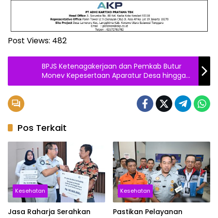
Post Views:
482
BPJS Ketenagakerjaan dan Pemkab Butur
Monev Kepesertaan Aparatur Desa hingga
Pekerja Rentan
Pos Terkait
Kesehatan
Kesehatan
Jasa Raharja Serahkan
Pastikan Pelayanan