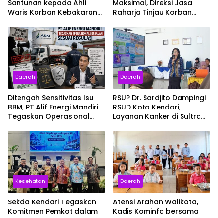
Santunan kepada Ahli
Maksimal, Direksi Jasa
Waris Korban Kebakaran
Raharja Tinjau Korban
KM Mutiara Sentosa II
Kebakaran KM Mutiara
Sentosa II
Daerah
Daerah
Ditengah Sensitivitas Isu
RSUP Dr. Sardjito Dampingi
BBM, PT Alif Energi Mandiri
RSUD Kota Kendari,
Tegaskan Operasional
Layanan Kanker di Sultra
Berjalan Sesuai Regulasi
Siap Naik Kelas
Kesehatan
Daerah
Sekda Kendari Tegaskan
Atensi Arahan Walikota,
Komitmen Pemkot dalam
Kadis Kominfo bersama