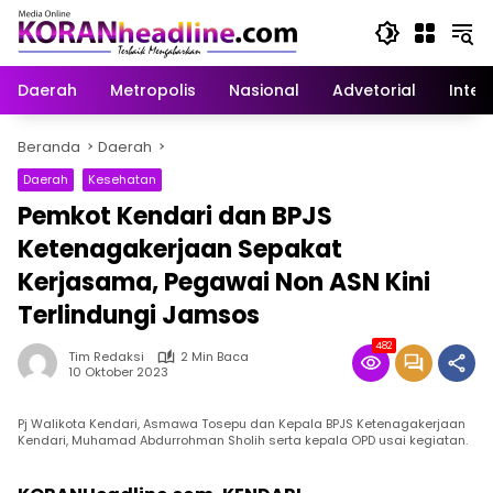
Langsung
ke
konten
Daerah
Metropolis
Nasional
Advetorial
Inter
Beranda
Daerah
Daerah
Kesehatan
Pemkot Kendari dan BPJS
Ketenagakerjaan Sepakat
Kerjasama, Pegawai Non ASN Kini
Terlindungi Jamsos
482
Tim Redaksi
2 Min Baca
10 Oktober 2023
Pj Walikota Kendari, Asmawa Tosepu dan Kepala BPJS Ketenagakerjaan
Kendari, Muhamad Abdurrohman Sholih serta kepala OPD usai kegiatan.