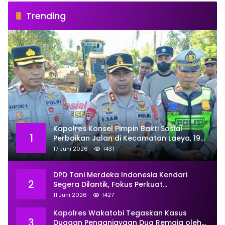
Trending
Kapolres Konsel Pimpin Bakti Sosial
1
Perbaikan Jalan di Kecamatan Laeya, 19
Titik Rusak Siap Ditambal
17 Juni 2026
1431
DPD Tani Merdeka Indonesia Kendari
2
Segera Dilantik, Fokus Perkuat
Pemberdayaan
11 Juni 2026
1427
Kapolres Wakatobi Tegaskan Kasus
3
Dugaan Penganiayaan Dua Remaja oleh