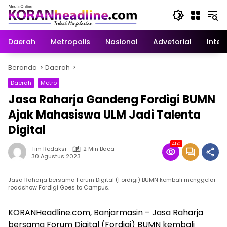
Langsung
ke
konten
Daerah
Metropolis
Nasional
Advetorial
Inter
Beranda
Daerah
Daerah
Metro
Jasa Raharja Gandeng Fordigi BUMN
Ajak Mahasiswa ULM Jadi Talenta
Digital
450
Tim Redaksi
2 Min Baca
30 Agustus 2023
Jasa Raharja bersama Forum Digital (Fordigi) BUMN kembali menggelar
roadshow Fordigi Goes to Campus.
KORANHeadline.com, Banjarmasin – Jasa Raharja
bersama Forum Digital (Fordigi) BUMN kembali