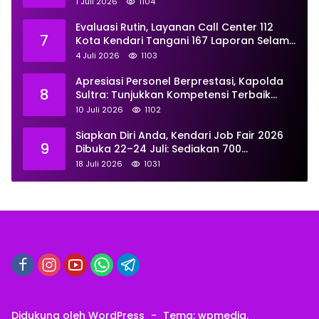
Juli 2026, Berikut Rinciannya
1 Juli 2026
1104
Evaluasi Rutin, Layanan Call Center 112
7
Kota Kendari Tangani 167 Laporan Selama
Juni
4 Juli 2026
1103
Apresiasi Personel Berprestasi, Kapolda
8
Sultra: Tunjukkan Kompetensi Terbaik
untuk Masyarakat
10 Juli 2026
1102
Siapkan Diri Anda, Kendari Job Fair 2026
9
Dibuka 22–24 Juli: Sediakan 700
Lowongan dari 30 Perusahaan
18 Juli 2026
1031
Didukung oleh WordPress
-
Tema: wpmedia.