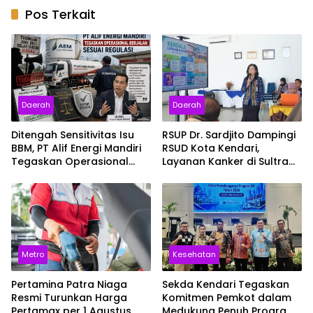
Pos Terkait
Daerah
Daerah
Ditengah Sensitivitas Isu
RSUP Dr. Sardjito Dampingi
BBM, PT Alif Energi Mandiri
RSUD Kota Kendari,
Tegaskan Operasional
Layanan Kanker di Sultra
Berjalan Sesuai Regulasi
Siap Naik Kelas
Metro
Kesehatan
Pertamina Patra Niaga
Sekda Kendari Tegaskan
Resmi Turunkan Harga
Komitmen Pemkot dalam
Pertamax per 1 Agustus
Medukung Penuh Program