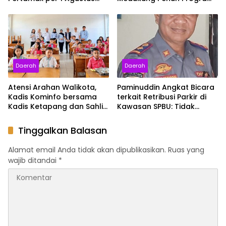
2026, Cek Harganya
JKN
Sekarang
Daerah
Daerah
Atensi Arahan Walikota,
Paminuddin Angkat Bicara
Kadis Kominfo bersama
terkait Retribusi Parkir di
Kadis Ketapang dan Sahli
Kawasan SPBU: Tidak
Bidang Ekonomi Tinjau
Diperuntukkan Kendaraan
Langsung Program MBG di
Antri Solar
Tinggalkan Balasan
Sekolah: Pastikan Berjalan
Optimal
Alamat email Anda tidak akan dipublikasikan.
Ruas yang
wajib ditandai
*