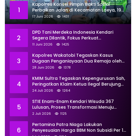
Kapolres Konsel Pimpin Bakti Sosial
1
Perbaikan Jalan di Kecamatan Laeya, 19
Titik Rusak Siap Ditambal
17 Juni 2026
1431
DPD Tani Merdeka Indonesia Kendari
2
Segera Dilantik, Fokus Perkuat
Pemberdayaan
11 Juni 2026
1425
Kapolres Wakatobi Tegaskan Kasus
3
Dugaan Penganiayaan Dua Remaja oleh
Dua Anggota Ditangani Secara
28 Juni 2026
1378
Profesional
KMIM Sultra Tegaskan Kepengurusan Sah,
4
Peringatkan Klaim Ketua Ilegal Berujung
Proses Hukum
24 Juli 2026
1264
STIE Enam-Enam Kendari Wisuda 367
5
Lulusan, Proses Transformasi Menuju
Universitas Resmi Diterima
2 Juli 2026
1125
Kemendiktisaintek
Pertamina Patra Niaga Lakukan
6
Penyesuaian Harga BBM Non Subsidi Per 1