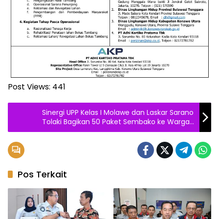
Post Views:
441
Sinergi UPP Kelas I Molawe dan Laskar Sarano
Tolaki Bagikan 50 Paket Sembako ke Warga
Kurang Mampu
Pos Terkait