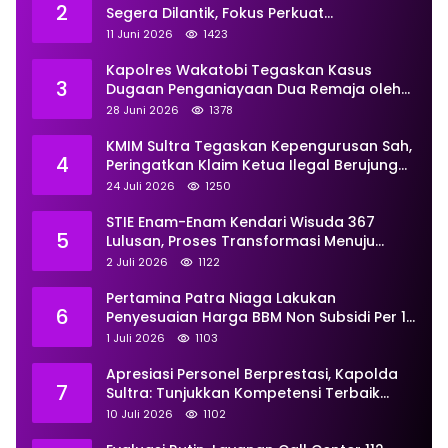
2
Segera Dilantik, Fokus Perkuat
Pemberdayaan
11 Juni 2026
1423
Kapolres Wakatobi Tegaskan Kasus
3
Dugaan Penganiayaan Dua Remaja oleh
Dua Anggota Ditangani Secara
28 Juni 2026
1378
Profesional
KMIM Sultra Tegaskan Kepengurusan Sah,
4
Peringatkan Klaim Ketua Ilegal Berujung
Proses Hukum
24 Juli 2026
1250
STIE Enam-Enam Kendari Wisuda 367
5
Lulusan, Proses Transformasi Menuju
Universitas Resmi Diterima
2 Juli 2026
1122
Kemendiktisaintek
Pertamina Patra Niaga Lakukan
6
Penyesuaian Harga BBM Non Subsidi Per 1
Juli 2026, Berikut Rinciannya
1 Juli 2026
1103
Apresiasi Personel Berprestasi, Kapolda
7
Sultra: Tunjukkan Kompetensi Terbaik
untuk Masyarakat
10 Juli 2026
1102