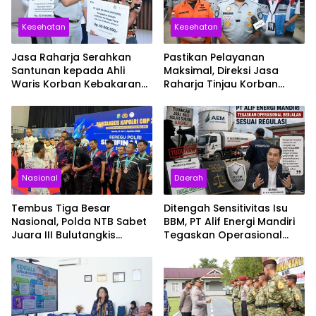
Kesehatan
Kesehatan
Jasa Raharja Serahkan
Pastikan Pelayanan
Santunan kepada Ahli
Maksimal, Direksi Jasa
Waris Korban Kebakaran
Raharja Tinjau Korban
KM Mutiara Sentosa II
Kebakaran KM Mutiara
Sentosa II
Nasional
Daerah
Tembus Tiga Besar
Ditengah Sensitivitas Isu
Nasional, Polda NTB Sabet
BBM, PT Alif Energi Mandiri
Juara III Bulutangkis
Tegaskan Operasional
Kapolri Cup 2026
Berjalan Sesuai Regulasi