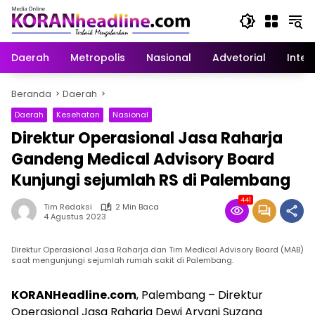
Langsung
ke
konten
Daerah
Metropolis
Nasional
Advetorial
Inter
Beranda
Daerah
Daerah
Kesehatan
Nasional
Direktur Operasional Jasa Raharja
Gandeng Medical Advisory Board
Kunjungi sejumlah RS di Palembang
441
Tim Redaksi
2 Min Baca
4 Agustus 2023
Direktur Operasional Jasa Raharja dan Tim Medical Advisory Board (MAB)
saat mengunjungi sejumlah rumah sakit di Palembang.
KORANHeadline.com
, Palembang – Direktur
Operasional Jasa Raharja Dewi Aryani Suzana