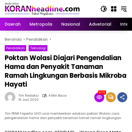
Langsung
ke
konten
Daerah
Metropolis
Nasional
Advetorial
Inter
Beranda
Pendidikan
Pendidikan
Teknologi
Poktan Wolasi Diajari Pengendalian
Hama dan Penyakit Tanaman
Ramah Lingkungan Berbasis Mikroba
Hayati
1079
Tim Redaksi
4 Min Baca
15 Juni 2023
Tim PKMI Faperta UHO usai memberikan edukasi poktan Wolasi cara
pengendalian hama dan penyakit tanaman tomat ramah lingkungan.