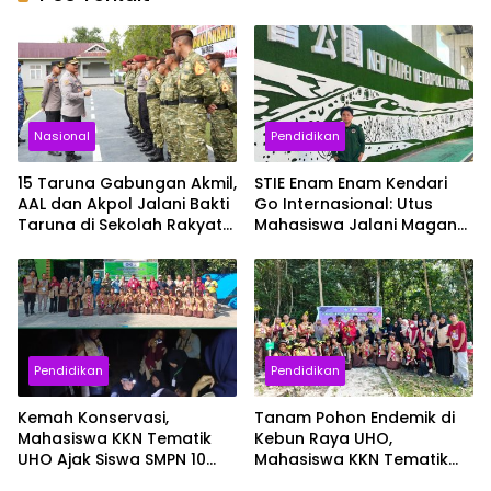
Nasional
Pendidikan
15 Taruna Gabungan Akmil,
STIE Enam Enam Kendari
AAL dan Akpol Jalani Bakti
Go Internasional: Utus
Taruna di Sekolah Rakyat
Mahasiswa Jalani Magang
Sultra
Enam Bulan di Taiwan
Pendidikan
Pendidikan
Kemah Konservasi,
Tanam Pohon Endemik di
Mahasiswa KKN Tematik
Kebun Raya UHO,
UHO Ajak Siswa SMPN 10
Mahasiswa KKN Tematik
Kendari Jelajahi
dan Siswa SMPN 10 Kendari