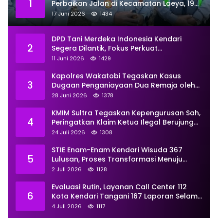
1
Perbaikan Jalan di Kecamatan Laeya, 19
Titik Rusak Siap Ditambal
17 Juni 2026
1434
DPD Tani Merdeka Indonesia Kendari
2
Segera Dilantik, Fokus Perkuat
Pemberdayaan
11 Juni 2026
1429
Kapolres Wakatobi Tegaskan Kasus
3
Dugaan Penganiayaan Dua Remaja oleh
Dua Anggota Ditangani Secara
28 Juni 2026
1378
Profesional
KMIM Sultra Tegaskan Kepengurusan Sah,
4
Peringatkan Klaim Ketua Ilegal Berujung
Proses Hukum
24 Juli 2026
1308
STIE Enam-Enam Kendari Wisuda 367
5
Lulusan, Proses Transformasi Menuju
Universitas Resmi Diterima
2 Juli 2026
1128
Kemendiktisaintek
Evaluasi Rutin, Layanan Call Center 112
6
Kota Kendari Tangani 167 Laporan Selama
Juni
4 Juli 2026
1117