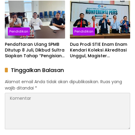
Keanekaragaman Satwa
Gaungkan Semangat
Liar di Kebun Raya
Konservasi
Pendidikan
Pendidikan
Pendaftaran Ulang SPMB
Dua Prodi STIE Enam Enam
Ditutup 8 Juli, Dikbud Sultra
Kendari Koleksi Akreditasi
Siapkan Tahap “Pengisian
Unggul, Magister
Kursi Kosong” untuk SMA
Manajemen Jadi yang
yang Kurang Siswa
Pertama di Sultra
Tinggalkan Balasan
Alamat email Anda tidak akan dipublikasikan.
Ruas yang
wajib ditandai
*