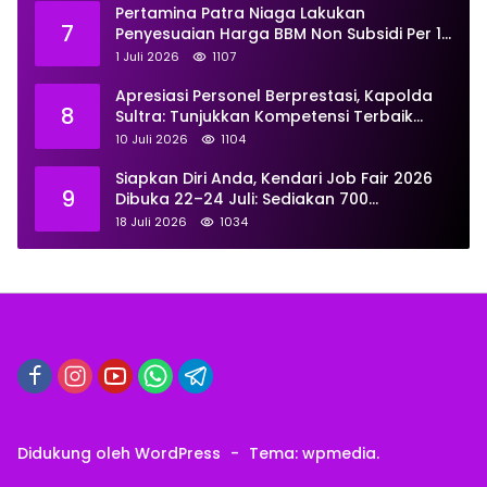
Pertamina Patra Niaga Lakukan
7
Penyesuaian Harga BBM Non Subsidi Per 1
Juli 2026, Berikut Rinciannya
1 Juli 2026
1107
Apresiasi Personel Berprestasi, Kapolda
8
Sultra: Tunjukkan Kompetensi Terbaik
untuk Masyarakat
10 Juli 2026
1104
Siapkan Diri Anda, Kendari Job Fair 2026
9
Dibuka 22–24 Juli: Sediakan 700
Lowongan dari 30 Perusahaan
18 Juli 2026
1034
Didukung oleh WordPress
-
Tema: wpmedia.