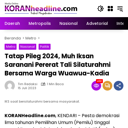
Langsung
ke
konten
Daerah
Metropolis
Nasional
Advetorial
Inter
Beranda
Metro
Metro
Nasional
Politik
Tatap Pileg 2024, Muh Iksan
Saranani Pererat Tali Silaturahmi
Bersama Warga Wuawua-Kadia
460
Tim Redaksi
1 Min Baca
15 Juli 2023
IKS saat bersilaturahmi bersama masyarakat.
KORANHeadline.com
, KENDARI – Pesta demokrasi
lima tahunan Pemilihan Umum (Pemilu) tinggal