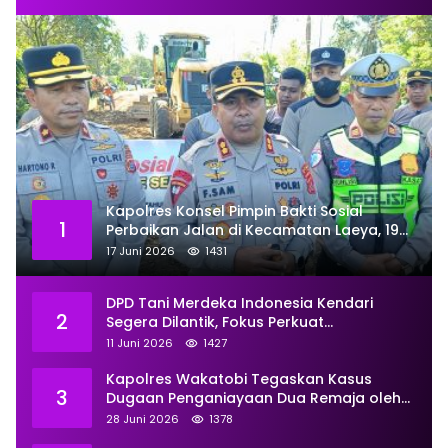
Kapolres Konsel Pimpin Bakti Sosial
1
Perbaikan Jalan di Kecamatan Laeya, 19
Titik Rusak Siap Ditambal
17 Juni 2026
1431
DPD Tani Merdeka Indonesia Kendari
2
Segera Dilantik, Fokus Perkuat
Pemberdayaan
11 Juni 2026
1427
Kapolres Wakatobi Tegaskan Kasus
3
Dugaan Penganiayaan Dua Remaja oleh
Dua Anggota Ditangani Secara
28 Juni 2026
1378
Profesional