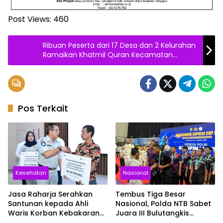
Post Views:
460
Ribuan Peserta dari 17 Desa dan 2 Kelurahan
Ramaikan Khatmil Quran Kecamatan
Mawasangka
Pos Terkait
Kesehatan
Nasional
Jasa Raharja Serahkan
Tembus Tiga Besar
Santunan kepada Ahli
Nasional, Polda NTB Sabet
Waris Korban Kebakaran
Juara III Bulutangkis
KM Mutiara Sentosa II
Kapolri Cup 2026