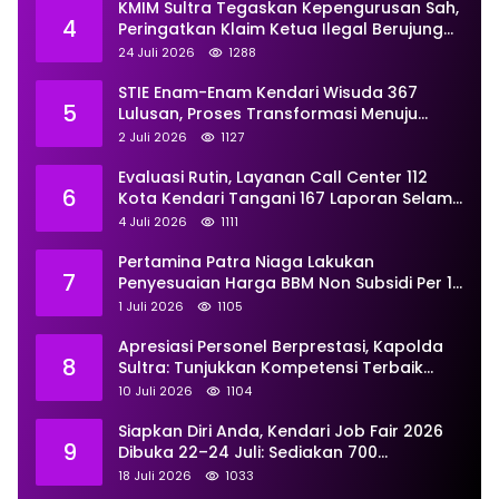
KMIM Sultra Tegaskan Kepengurusan Sah,
4
Peringatkan Klaim Ketua Ilegal Berujung
Proses Hukum
24 Juli 2026
1288
STIE Enam-Enam Kendari Wisuda 367
5
Lulusan, Proses Transformasi Menuju
Universitas Resmi Diterima
2 Juli 2026
1127
Kemendiktisaintek
Evaluasi Rutin, Layanan Call Center 112
6
Kota Kendari Tangani 167 Laporan Selama
Juni
4 Juli 2026
1111
Pertamina Patra Niaga Lakukan
7
Penyesuaian Harga BBM Non Subsidi Per 1
Juli 2026, Berikut Rinciannya
1 Juli 2026
1105
Apresiasi Personel Berprestasi, Kapolda
8
Sultra: Tunjukkan Kompetensi Terbaik
untuk Masyarakat
10 Juli 2026
1104
Siapkan Diri Anda, Kendari Job Fair 2026
9
Dibuka 22–24 Juli: Sediakan 700
Lowongan dari 30 Perusahaan
18 Juli 2026
1033