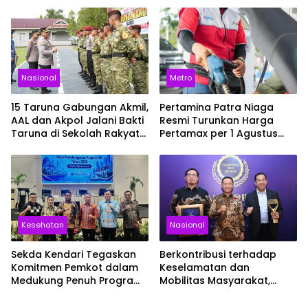
Nasional
Metro
15 Taruna Gabungan Akmil,
Pertamina Patra Niaga
AAL dan Akpol Jalani Bakti
Resmi Turunkan Harga
Taruna di Sekolah Rakyat
Pertamax per 1 Agustus
Sultra
2026, Cek Harganya
Sekarang
Kesehatan
Nasional
Sekda Kendari Tegaskan
Berkontribusi terhadap
Komitmen Pemkot dalam
Keselamatan dan
Medukung Penuh Program
Mobilitas Masyarakat,
JKN
Jasa Raharja Raih
Penghargaan di Ajang