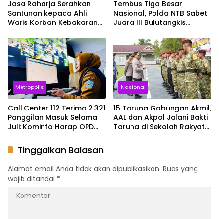
Jasa Raharja Serahkan
Tembus Tiga Besar
Santunan kepada Ahli
Nasional, Polda NTB Sabet
Waris Korban Kebakaran
Juara III Bulutangkis
KM Mutiara Sentosa II
Kapolri Cup 2026
Metropolis
Nasional
Call Center 112 Terima 2.321
15 Taruna Gabungan Akmil,
Panggilan Masuk Selama
AAL dan Akpol Jalani Bakti
Juli: Kominfo Harap OPD
Taruna di Sekolah Rakyat
Teknis Lebih Responsif
Sultra
Tinggalkan Balasan
Alamat email Anda tidak akan dipublikasikan.
Ruas yang
wajib ditandai
*