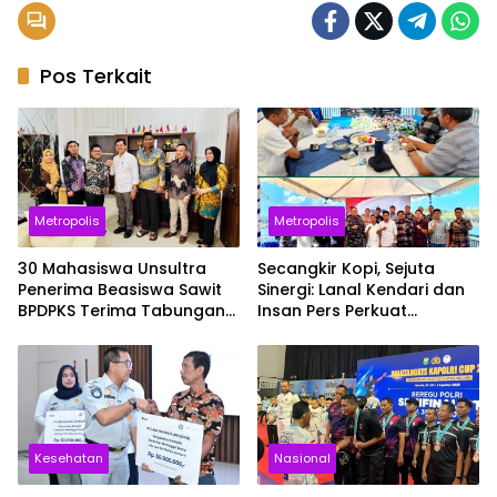
Pos Terkait
Metropolis
Metropolis
30 Mahasiswa Unsultra
Secangkir Kopi, Sejuta
Penerima Beasiswa Sawit
Sinergi: Lanal Kendari dan
BPDPKS Terima Tabungan
Insan Pers Perkuat
dan Asuransi, Siap Cetak
Kolaborasi Informasi Publik
SDM Unggul
Kesehatan
Nasional