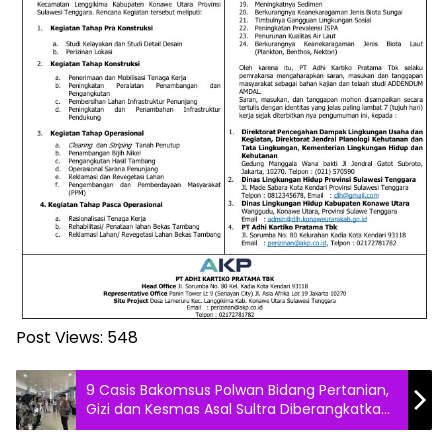
Post Views:
548
9 Casis Bakomsus Polwan Bidang Pertanian,
Gizi dan Kesmas Asal Sultra Diberangkatkan
ke Sepolwan Lemdiklat Polri