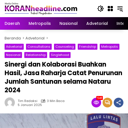
Langsung
ke
konten
Daerah
Metropolis
Nasional
Advetorial
Inter
Beranda
Advetorial
Advetorial
Consultations
Counseling
Friendship
Metropolis
Nasional
Relationship
Singlehood
Sinergi dan Kolaborasi Buahkan
Hasil, Jasa Raharja Catat Penurunan
Jumlah Santunan selama Nataru
2024
548
Tim Redaksi
3 Min Baca
5 Januari 2025