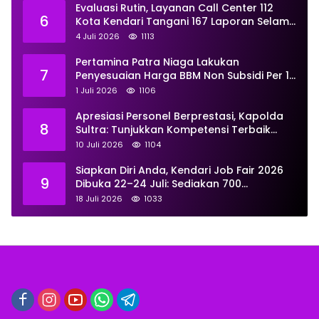
Evaluasi Rutin, Layanan Call Center 112
6
Kota Kendari Tangani 167 Laporan Selama
Juni
4 Juli 2026
1113
Pertamina Patra Niaga Lakukan
7
Penyesuaian Harga BBM Non Subsidi Per 1
Juli 2026, Berikut Rinciannya
1 Juli 2026
1106
Apresiasi Personel Berprestasi, Kapolda
8
Sultra: Tunjukkan Kompetensi Terbaik
untuk Masyarakat
10 Juli 2026
1104
Siapkan Diri Anda, Kendari Job Fair 2026
9
Dibuka 22–24 Juli: Sediakan 700
Lowongan dari 30 Perusahaan
18 Juli 2026
1033