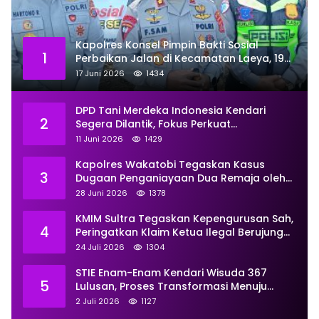
Kapolres Konsel Pimpin Bakti Sosial
1
Perbaikan Jalan di Kecamatan Laeya, 19
Titik Rusak Siap Ditambal
17 Juni 2026
1434
DPD Tani Merdeka Indonesia Kendari
2
Segera Dilantik, Fokus Perkuat
Pemberdayaan
11 Juni 2026
1429
Kapolres Wakatobi Tegaskan Kasus
3
Dugaan Penganiayaan Dua Remaja oleh
Dua Anggota Ditangani Secara
28 Juni 2026
1378
Profesional
KMIM Sultra Tegaskan Kepengurusan Sah,
4
Peringatkan Klaim Ketua Ilegal Berujung
Proses Hukum
24 Juli 2026
1304
STIE Enam-Enam Kendari Wisuda 367
5
Lulusan, Proses Transformasi Menuju
Universitas Resmi Diterima
2 Juli 2026
1127
Kemendiktisaintek