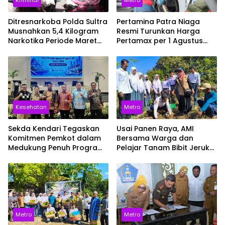
Ditresnarkoba Polda Sultra
Pertamina Patra Niaga
Musnahkan 5,4 Kilogram
Resmi Turunkan Harga
Narkotika Periode Maret
Pertamax per 1 Agustus
hingga Juli 2026
2026, Cek Harganya
Sekarang
Kesehatan
Metro
Sekda Kendari Tegaskan
Usai Panen Raya, AMI
Komitmen Pemkot dalam
Bersama Warga dan
Medukung Penuh Program
Pelajar Tanam Bibit Jeruk
JKN
Siompu di Desa
Biwinapada
Metro
Metro