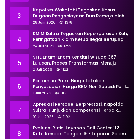
Kapolres Wakatobi Tegaskan Kasus
3
Dugaan Penganiayaan Dua Remaja oleh
Dua Anggota Ditangani Secara
28 Juni 2026
1378
Profesional
KMIM Sultra Tegaskan Kepengurusan Sah,
4
Peringatkan Klaim Ketua Ilegal Berujung
Proses Hukum
24 Juli 2026
1252
STIE Enam-Enam Kendari Wisuda 367
5
Lulusan, Proses Transformasi Menuju
Universitas Resmi Diterima
2 Juli 2026
1122
Kemendiktisaintek
Pertamina Patra Niaga Lakukan
6
Penyesuaian Harga BBM Non Subsidi Per 1
Juli 2026, Berikut Rinciannya
1 Juli 2026
1103
Apresiasi Personel Berprestasi, Kapolda
7
Sultra: Tunjukkan Kompetensi Terbaik
untuk Masyarakat
10 Juli 2026
1102
Evaluasi Rutin, Layanan Call Center 112
8
Kota Kendari Tangani 167 Laporan Selama