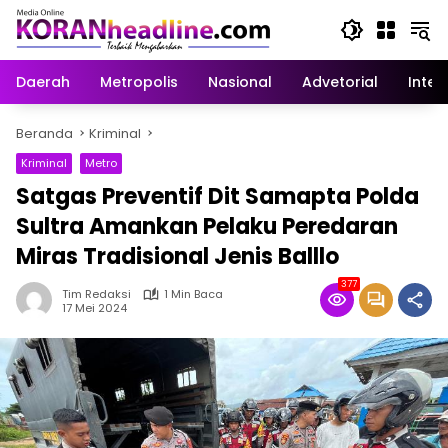
Langsung
ke
konten
Daerah
Metropolis
Nasional
Advetorial
Inter
Beranda
Kriminal
Kriminal
Metro
Satgas Preventif Dit Samapta Polda
Sultra Amankan Pelaku Peredaran
Miras Tradisional Jenis Balllo
377
Tim Redaksi
1 Min Baca
17 Mei 2024