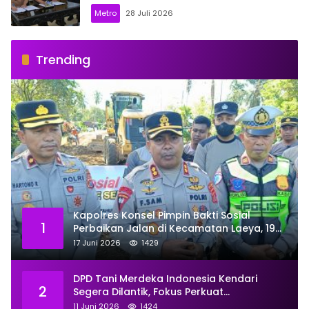
Metro
28 Juli 2026
Trending
Kapolres Konsel Pimpin Bakti Sosial
1
Perbaikan Jalan di Kecamatan Laeya, 19
Titik Rusak Siap Ditambal
17 Juni 2026
1429
DPD Tani Merdeka Indonesia Kendari
2
Segera Dilantik, Fokus Perkuat
Pemberdayaan
11 Juni 2026
1424