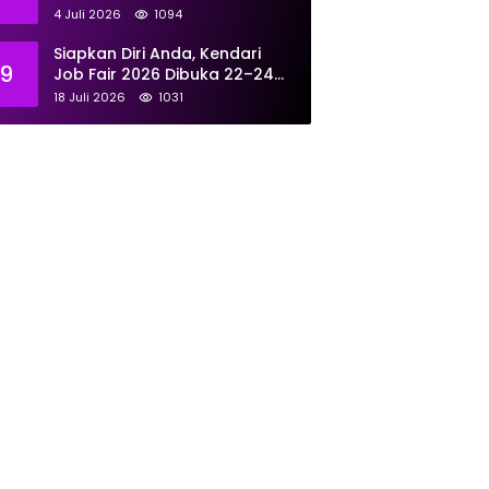
Tangani 167 Laporan Selama
4 Juli 2026
1094
Juni
Siapkan Diri Anda, Kendari
9
Job Fair 2026 Dibuka 22–24
Juli: Sediakan 700 Lowongan
18 Juli 2026
1031
dari 30 Perusahaan