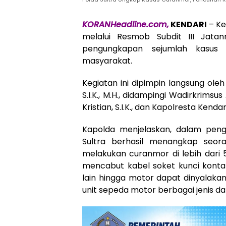
KORANHeadline.com,
KENDARI
– Ke
melalui Resmob Subdit III Jata
pengungkapan sejumlah kasus
masyarakat.
Kegiatan ini dipimpin langsung oleh
S.I.K., M.H., didampingi Wadirkrimsus
Kristian, S.I.K., dan Kapolresta Kendar
Kapolda menjelaskan, dalam pen
Sultra berhasil menangkap seora
melakukan curanmor di lebih dari
mencabut kabel soket kunci kon
lain hingga motor dapat dinyalakan,
unit sepeda motor berbagai jenis d