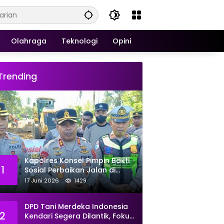
Olahraga
Teknologi
Opini
Trending
Kapolres Konsel Pimpin Bakti
1
Sosial Perbaikan Jalan di
Kecamatan Laeya, 19 Titik
17 Juni 2026
1429
Rusak Siap Ditambal
DPD Tani Merdeka Indonesia
2
Kendari Segera Dilantik, Fokus