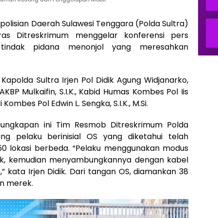
polisian Daerah Sulawesi Tenggara (Polda Sultra)
nras Ditreskrimum menggelar konferensi pers
 tindak pidana menonjol yang meresahkan
 Kapolda Sultra Irjen Pol Didik Agung Widjanarko,
 AKBP Mulkaifin, S.I.K., Kabid Humas Kombes Pol Iis
i Kombes Pol Edwin L. Sengka, S.I.K., M.Si.
gungkapan ini Tim Resmob Ditreskrimum Polda
ng pelaku berinisial OS yang diketahui telah
 50 lokasi berbeda. “Pelaku menggunakan modus
tak, kemudian menyambungkannya dengan kabel
” kata Irjen Didik. Dari tangan OS, diamankan 38
an merek.