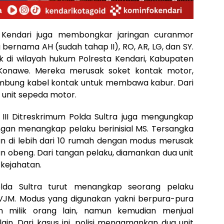
ta Kendari juga membongkar jaringan curanmor
bernama AH (sudah tahap II), RO, AR, LG, dan SY.
tik di wilayah hukum Polresta Kendari, Kabupaten
Konawe. Mereka merusak soket kontak motor,
mbung kabel kontak untuk membawa kabur. Dari
unit sepeda motor.
III Ditreskrimum Polda Sultra juga mengungkap
gan menangkap pelaku berinisial MS. Tersangka
an di lebih dari 10 rumah dengan modus merusak
n obeng. Dari tangan pelaku, diamankan dua unit
kejahatan.
Polda Sultra turut menangkap seorang pelaku
 VJM. Modus yang digunakan yakni berpura-pura
an milik orang lain, namun kemudian menjual
in. Dari kasus ini, polisi mengamankan dua unit