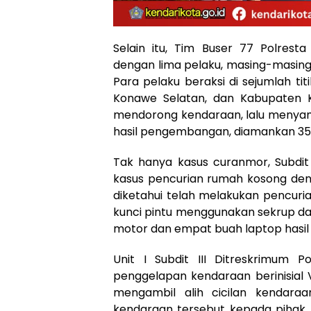
Selain itu, Tim Buser 77 Polres
dengan lima pelaku, masing-masing 
Para pelaku beraksi di sejumlah ti
Konawe Selatan, dan Kabupaten 
mendorong kendaraan, lalu menya
hasil pengembangan, diamankan 35 
Tak hanya kasus curanmor, Subdit 
kasus pencurian rumah kosong den
diketahui telah melakukan pencuri
kunci pintu menggunakan sekrup da
motor dan empat buah laptop hasil 
Unit I Subdit III Ditreskrimum 
penggelapan kendaraan berinisial
mengambil alih cicilan kendara
kendaraan tersebut kepada pihak la