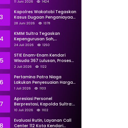
Perkuat Pemberdayaan
11 Juni 2026
1424
Kapolres Wakatobi Tegaskan
3
Kasus Dugaan Penganiayaan
Dua Remaja oleh Dua
28 Juni 2026
1378
Anggota Ditangani Secara
Profesional
KMIM Sultra Tegaskan
4
Kepengurusan Sah,
Peringatkan Klaim Ketua
24 Juli 2026
1250
Ilegal Berujung Proses Hukum
STIE Enam-Enam Kendari
5
Wisuda 367 Lulusan, Proses
Transformasi Menuju
2 Juli 2026
1122
Universitas Resmi Diterima
Kemendiktisaintek
Pertamina Patra Niaga
6
Lakukan Penyesuaian Harga
BBM Non Subsidi Per 1 Juli
1 Juli 2026
1103
2026, Berikut Rinciannya
Apresiasi Personel
7
Berprestasi, Kapolda Sultra:
Tunjukkan Kompetensi
10 Juli 2026
1102
Terbaik untuk Masyarakat
Evaluasi Rutin, Layanan Call
8
Center 112 Kota Kendari