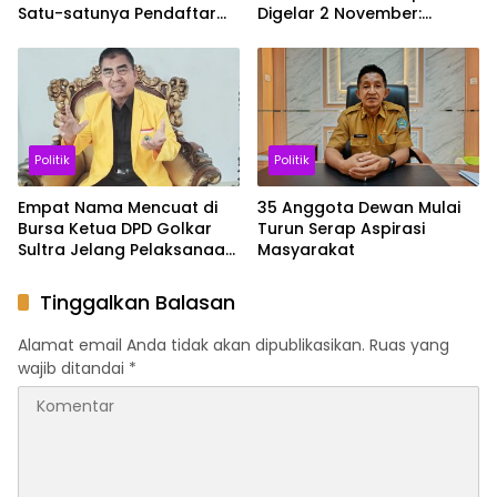
Satu-satunya Pendaftar
Digelar 2 November:
Calon Ketua Golkar Sultra
Momentum Perkuat
Soliditas
Politik
Politik
Empat Nama Mencuat di
35 Anggota Dewan Mulai
Bursa Ketua DPD Golkar
Turun Serap Aspirasi
Sultra Jelang Pelaksanaan
Masyarakat
Musda
Tinggalkan Balasan
Alamat email Anda tidak akan dipublikasikan.
Ruas yang
wajib ditandai
*