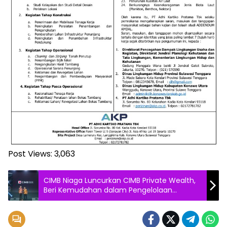
Post Views:
3,063
CIMB Niaga Luncurkan CIMB Private Wealth,
Beri Kemudahan dalam Pengelolaan
Kekayaan bagi Nasabah HNWI