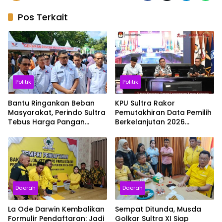
Pos Terkait
Politik
Politik
Bantu Ringankan Beban
KPU Sultra Rakor
Masyarakat, Perindo Sultra
Pemutakhiran Data Pemilih
Tebus Harga Pangan
Berkelanjutan 2026
Lewat Gerakan Pangan
bersama Penyelenggara
Murah
Kabupaten Kota
Daerah
Daerah
La Ode Darwin Kembalikan
Sempat Ditunda, Musda
Formulir Pendaftaran: Jadi
Golkar Sultra XI Siap