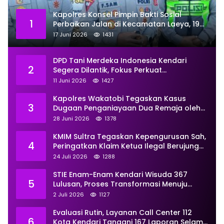
Kapolres Konsel Pimpin Bakti Sosial
1
Perbaikan Jalan di Kecamatan Laeya, 19
Titik Rusak Siap Ditambal
17 Juni 2026
1431
DPD Tani Merdeka Indonesia Kendari
2
Segera Dilantik, Fokus Perkuat
Pemberdayaan
11 Juni 2026
1427
Kapolres Wakatobi Tegaskan Kasus
3
Dugaan Penganiayaan Dua Remaja oleh
Dua Anggota Ditangani Secara
28 Juni 2026
1378
Profesional
KMIM Sultra Tegaskan Kepengurusan Sah,
4
Peringatkan Klaim Ketua Ilegal Berujung
Proses Hukum
24 Juli 2026
1288
STIE Enam-Enam Kendari Wisuda 367
5
Lulusan, Proses Transformasi Menuju
Universitas Resmi Diterima
2 Juli 2026
1127
Kemendiktisaintek
Evaluasi Rutin, Layanan Call Center 112
6
Kota Kendari Tangani 167 Laporan Selama