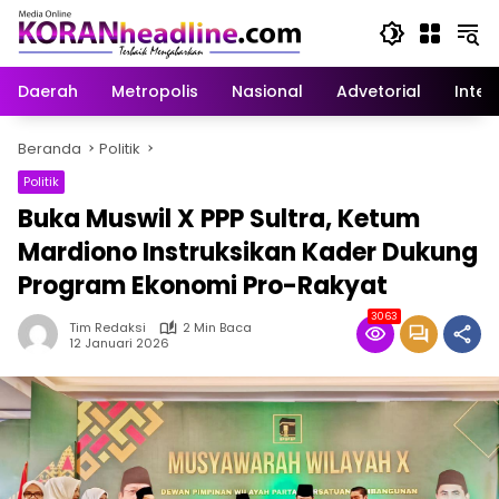
Langsung
ke
konten
Daerah
Metropolis
Nasional
Advetorial
Inter
Beranda
Politik
Politik
Buka Muswil X PPP Sultra, Ketum
Mardiono Instruksikan Kader Dukung
Program Ekonomi Pro-Rakyat
3063
Tim Redaksi
2 Min Baca
12 Januari 2026