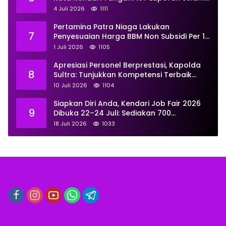
Juni
4 Juli 2026
1111
Pertamina Patra Niaga Lakukan
7
Penyesuaian Harga BBM Non Subsidi Per 1
Juli 2026, Berikut Rinciannya
1 Juli 2026
1105
Apresiasi Personel Berprestasi, Kapolda
8
Sultra: Tunjukkan Kompetensi Terbaik
untuk Masyarakat
10 Juli 2026
1104
Siapkan Diri Anda, Kendari Job Fair 2026
9
Dibuka 22–24 Juli: Sediakan 700
Lowongan dari 30 Perusahaan
18 Juli 2026
1033