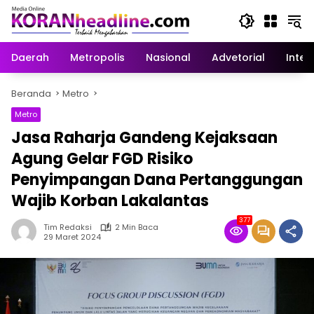
Langsung
ke
konten
Daerah
Metropolis
Nasional
Advetorial
Inter
Beranda
Metro
Metro
Jasa Raharja Gandeng Kejaksaan
Agung Gelar FGD Risiko
Penyimpangan Dana Pertanggungan
Wajib Korban Lakalantas
377
Tim Redaksi
2 Min Baca
29 Maret 2024