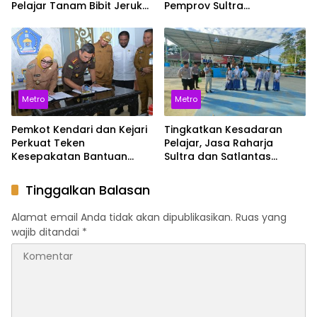
Pelajar Tanam Bibit Jeruk
Pemprov Sultra
Siompu di Desa
Selamatkan Varietas
Biwinapada
Endemik
Metro
Metro
Pemkot Kendari dan Kejari
Tingkatkan Kesadaran
Perkuat Teken
Pelajar, Jasa Raharja
Kesepakatan Bantuan
Sultra dan Satlantas
Hukum untuk Dukung Tata
Polresta Sosialisasikan
Kelola Pemerintahan
Keselamatan di SMAN 4
Tinggalkan Balasan
Kendari
Alamat email Anda tidak akan dipublikasikan.
Ruas yang
wajib ditandai
*