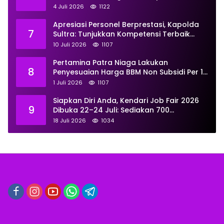
Juni
4 Juli 2026
1122
Apresiasi Personel Berprestasi, Kapolda
7
Sultra: Tunjukkan Kompetensi Terbaik
untuk Masyarakat
10 Juli 2026
1107
Pertamina Patra Niaga Lakukan
8
Penyesuaian Harga BBM Non Subsidi Per 1
Juli 2026, Berikut Rinciannya
1 Juli 2026
1107
Siapkan Diri Anda, Kendari Job Fair 2026
9
Dibuka 22–24 Juli: Sediakan 700
Lowongan dari 30 Perusahaan
18 Juli 2026
1034