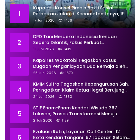
Kapolres Konsel Pimpin Bakti Sosial
1
Perbaikan Jalan di Kecamatan Laeya, 19
Titik Rusak Siap Ditambal
17 Juni 2026
1436
DPD Tani Merdeka Indonesia Kendari
2
Segera Dilantik, Fokus Perkuat
Pemberdayaan
11 Juni 2026
1432
Kapolres Wakatobi Tegaskan Kasus
3
Dugaan Penganiayaan Dua Remaja oleh
Dua Anggota Ditangani Secara
28 Juni 2026
1379
Profesional
KMIM Sultra Tegaskan Kepengurusan Sah,
4
Peringatkan Klaim Ketua Ilegal Berujung
Proses Hukum
24 Juli 2026
1330
STIE Enam-Enam Kendari Wisuda 367
5
Lulusan, Proses Transformasi Menuju
Universitas Resmi Diterima
2 Juli 2026
1129
Kemendiktisaintek
Evaluasi Rutin, Layanan Call Center 112
6
Kota Kendari Tangani 167 Laporan Selama