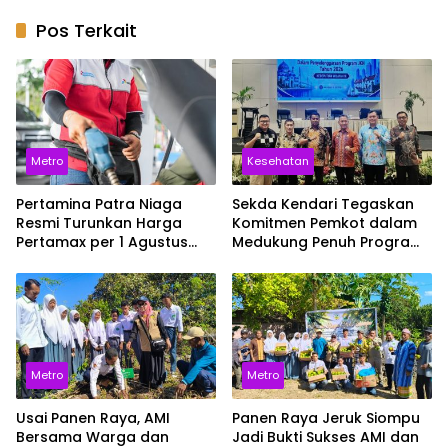
Pos Terkait
Metro
Kesehatan
Pertamina Patra Niaga
Sekda Kendari Tegaskan
Resmi Turunkan Harga
Komitmen Pemkot dalam
Pertamax per 1 Agustus
Medukung Penuh Program
2026, Cek Harganya
JKN
Sekarang
Metro
Metro
Usai Panen Raya, AMI
Panen Raya Jeruk Siompu
Bersama Warga dan
Jadi Bukti Sukses AMI dan