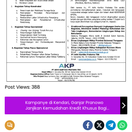
Post Views:
388
Kampanye di Kendari, Ganjar Pranowo
Janjikan Kemudahan Kredit Khusus Bagi
UMKM