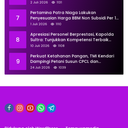
Universitas Resmi Diterima
2 Juli 2026
1131
Kemendiktisaintek
Pertamina Patra Niaga Lakukan
7
Penyesuaian Harga BBM Non Subsidi Per 1
Juli 2026, Berikut Rinciannya
1 Juli 2026
1110
Apresiasi Personel Berprestasi, Kapolda
8
Sultra: Tunjukkan Kompetensi Terbaik
untuk Masyarakat
10 Juli 2026
1108
Perkuat Ketahanan Pangan, TMI Kendari
9
Dampingi Petani Susun CPCL dan
Persiapkan Sentra Ayam Petelur
24 Juli 2026
1039