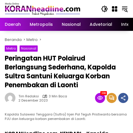
Langsung
ke
konten
Daerah
Metropolis
Nasional
Advetorial
Inter
Beranda
Metro
Metro
Nasional
Peringatan HUT Polairud
Berlangsung Sederhana, Kapolda
Sultra Santuni Keluarga Korban
Penembakan di Laonti
388
Tim Redaksi
3 Min Baca
2 Desember 2023
Kapolda Sulawesi Tenggara (Sultra) Irjen Pol Teguh Pristiwanto bersama
PJU dan keluarga korban penembakan di Laonti.