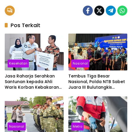
Pos Terkait
Kesehatan
Nasional
Jasa Raharja Serahkan
Tembus Tiga Besar
Santunan kepada Ahli
Nasional, Polda NTB Sabet
Waris Korban Kebakaran
Juara III Bulutangkis
KM Mutiara Sentosa II
Kapolri Cup 2026
Nasional
Metro