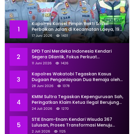
Kapolres Konsel Pimpin Bakti Sosial
1
Perbaikan Jalan di Kecamatan Laeya, 19
Titik Rusak Siap Ditambal
17 Juni 2026
1431
DPD Tani Merdeka Indonesia Kendari
2
Segera Dilantik, Fokus Perkuat
Pemberdayaan
11 Juni 2026
1426
Kapolres Wakatobi Tegaskan Kasus
3
Dugaan Penganiayaan Dua Remaja oleh
Dua Anggota Ditangani Secara
28 Juni 2026
1378
Profesional
KMIM Sultra Tegaskan Kepengurusan Sah,
4
Peringatkan Klaim Ketua Ilegal Berujung
Proses Hukum
24 Juli 2026
1270
STIE Enam-Enam Kendari Wisuda 367
5
Lulusan, Proses Transformasi Menuju
Universitas Resmi Diterima
2 Juli 2026
1125