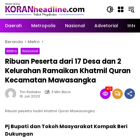
Langsung
ke
konten
Daerah
Metropolis
Nasional
Advetorial
Inter
Beranda
Metro
Metro
Nasional
Ribuan Peserta dari 17 Desa dan 2
Kelurahan Ramaikan Khatmil Quran
Kecamatan Mawasangka
425
Tim Redaksi
3 Min Baca
16 Juli 2023
Ribuan peserta hadiri khatmil Quran Mawasangka.
Pj Bupati dan Tokoh Masyarakat Kompak Beri
Dukungan