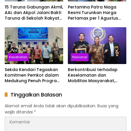
15 Taruna Gabungan Akmil,
Pertamina Patra Niaga
AAL dan Akpol Jalani Bakti
Resmi Turunkan Harga
Taruna di Sekolah Rakyat
Pertamax per 1 Agustus
Sultra
2026, Cek Harganya
Sekarang
Kesehatan
Nasional
Sekda Kendari Tegaskan
Berkontribusi terhadap
Komitmen Pemkot dalam
Keselamatan dan
Medukung Penuh Program
Mobilitas Masyarakat,
JKN
Jasa Raharja Raih
Penghargaan di Ajang
Tinggalkan Balasan
Transportasi Indonesia
Awards 2026
Alamat email Anda tidak akan dipublikasikan.
Ruas yang
wajib ditandai
*