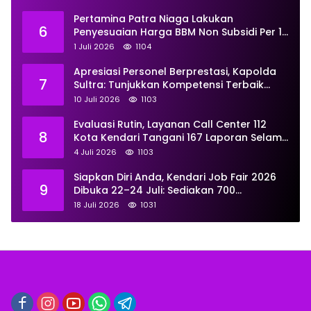
Kemendiktisaintek
Pertamina Patra Niaga Lakukan
6
Penyesuaian Harga BBM Non Subsidi Per 1
Juli 2026, Berikut Rinciannya
1 Juli 2026
1104
Apresiasi Personel Berprestasi, Kapolda
7
Sultra: Tunjukkan Kompetensi Terbaik
untuk Masyarakat
10 Juli 2026
1103
Evaluasi Rutin, Layanan Call Center 112
8
Kota Kendari Tangani 167 Laporan Selama
Juni
4 Juli 2026
1103
Siapkan Diri Anda, Kendari Job Fair 2026
9
Dibuka 22–24 Juli: Sediakan 700
Lowongan dari 30 Perusahaan
18 Juli 2026
1031