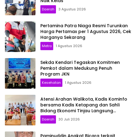
Naik Kelas
Daerah
3 Agustus 2026
Pertamina Patra Niaga Resmi Turunkan
Harga Pertamax per 1 Agustus 2026, Cek
Harganya Sekarang
Metro
1 Agustus 2026
Sekda Kendari Tegaskan Komitmen
Pemkot dalam Medukung Penuh
Program JKN
Kesehatan
1 Agustus 2026
Atensi Arahan Walikota, Kadis Kominfo
bersama Kadis Ketapang dan Sahli
Bidang Ekonomi Tinjau Langsung
Program MBG di Sekolah: Pastikan
Daerah
30 Juli 2026
Berjalan Optimal
Paminuddin Angkat Bicara terkait