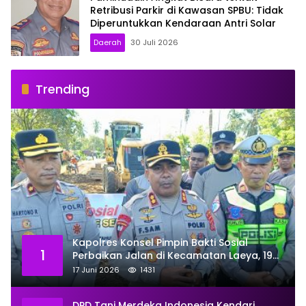
Retribusi Parkir di Kawasan SPBU: Tidak
Diperuntukkan Kendaraan Antri Solar
Daerah
30 Juli 2026
Trending
Kapolres Konsel Pimpin Bakti Sosial
1
Perbaikan Jalan di Kecamatan Laeya, 19
Titik Rusak Siap Ditambal
17 Juni 2026
1431
DPD Tani Merdeka Indonesia Kendari