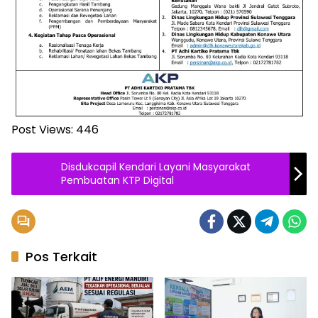
Post Views:
446
Disdukcapil Kendari Layani Masyarakat
Pembuatan KTP Digital
Pos Terkait