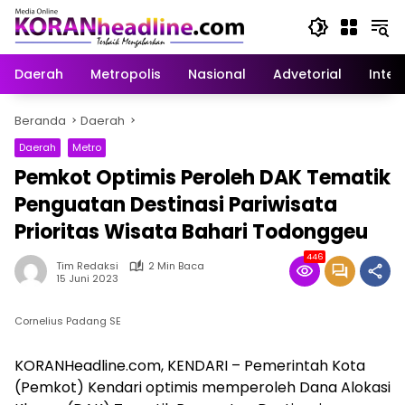
Langsung
ke
konten
Daerah
Metropolis
Nasional
Advetorial
Inter
Beranda
Daerah
Daerah
Metro
Pemkot Optimis Peroleh DAK Tematik
Penguatan Destinasi Pariwisata
Prioritas Wisata Bahari Todonggeu
446
Tim Redaksi
2 Min Baca
15 Juni 2023
Cornelius Padang SE
KORANHeadline.com, KENDARI – Pemerintah Kota
(Pemkot) Kendari optimis memperoleh Dana Alokasi