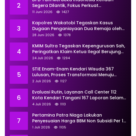
2
Segera Dilantik, Fokus Perkuat
Pemberdayaan
11 Juni 2026
1427
Kapolres Wakatobi Tegaskan Kasus
3
Dugaan Penganiayaan Dua Remaja oleh
Dua Anggota Ditangani Secara
28 Juni 2026
1378
Profesional
KMIM Sultra Tegaskan Kepengurusan Sah,
4
Peringatkan Klaim Ketua Ilegal Berujung
Proses Hukum
24 Juli 2026
1294
STIE Enam-Enam Kendari Wisuda 367
5
Lulusan, Proses Transformasi Menuju
Universitas Resmi Diterima
2 Juli 2026
1127
Kemendiktisaintek
Evaluasi Rutin, Layanan Call Center 112
6
Kota Kendari Tangani 167 Laporan Selama
Juni
4 Juli 2026
1113
Pertamina Patra Niaga Lakukan
7
Penyesuaian Harga BBM Non Subsidi Per 1
Juli 2026, Berikut Rinciannya
1 Juli 2026
1105