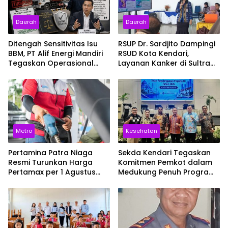
Daerah
Daerah
Ditengah Sensitivitas Isu
RSUP Dr. Sardjito Dampingi
BBM, PT Alif Energi Mandiri
RSUD Kota Kendari,
Tegaskan Operasional
Layanan Kanker di Sultra
Berjalan Sesuai Regulasi
Siap Naik Kelas
Metro
Kesehatan
Pertamina Patra Niaga
Sekda Kendari Tegaskan
Resmi Turunkan Harga
Komitmen Pemkot dalam
Pertamax per 1 Agustus
Medukung Penuh Program
2026, Cek Harganya
JKN
Sekarang