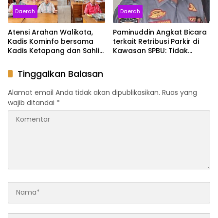
Daerah
Daerah
Atensi Arahan Walikota,
Paminuddin Angkat Bicara
Kadis Kominfo bersama
terkait Retribusi Parkir di
Kadis Ketapang dan Sahli
Kawasan SPBU: Tidak
Bidang Ekonomi Tinjau
Diperuntukkan Kendaraan
Langsung Program MBG di
Antri Solar
Tinggalkan Balasan
Sekolah: Pastikan Berjalan
Optimal
Alamat email Anda tidak akan dipublikasikan.
Ruas yang
wajib ditandai
*