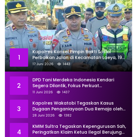
Kapolres Konsel Pimpin Bakti Sosial
1
Perbaikan Jalan di Kecamatan Laeya, 19
Titik Rusak Siap Ditambal
17 Juni 2026
1443
DPD Tani Merdeka Indonesia Kendari
2
Segera Dilantik, Fokus Perkuat
Pemberdayaan
11 Juni 2026
1437
Kapolres Wakatobi Tegaskan Kasus
3
Dugaan Penganiayaan Dua Remaja oleh
Dua Anggota Ditangani Secara
28 Juni 2026
1382
Profesional
KMIM Sultra Tegaskan Kepengurusan Sah,
4
Peringatkan Klaim Ketua Ilegal Berujung