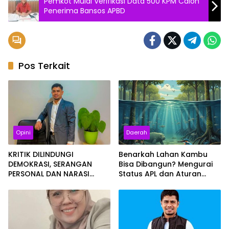
Pemkot Mulai Verifikasi Data 500 KPM Calon
Penerima Bansos APBD
Pos Terkait
Opini
Daerah
KRITIK DILINDUNGI
Benarkah Lahan Kambu
DEMOKRASI, SERANGAN
Bisa Dibangun? Mengurai
PERSONAL DAN NARASI
Status APL dan Aturan
“GUBERNUR BAYANGAN”
Mangrove
ADALAH PENYESATAN PUBLIK