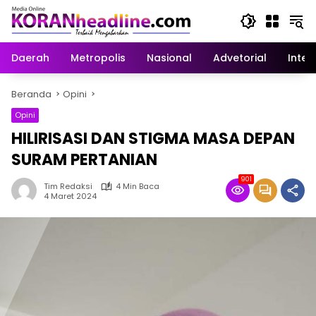
Langsung
ke
konten
Daerah
Metropolis
Nasional
Advetorial
Inter
Beranda
Opini
Opini
HILIRISASI DAN STIGMA MASA DEPAN
SURAM PERTANIAN
901
Tim Redaksi
4 Min Baca
4 Maret 2024