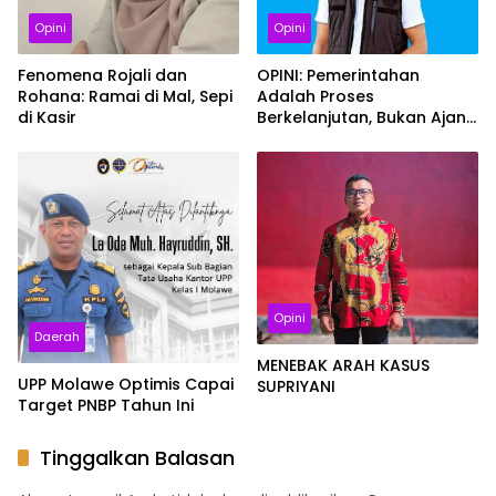
Opini
Opini
Fenomena Rojali dan
OPINI: Pemerintahan
Rohana: Ramai di Mal, Sepi
Adalah Proses
di Kasir
Berkelanjutan, Bukan Ajang
Klaim Pribadi
Opini
Daerah
MENEBAK ARAH KASUS
UPP Molawe Optimis Capai
SUPRIYANI
Target PNBP Tahun Ini
Tinggalkan Balasan