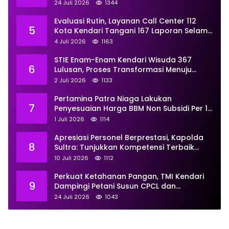
Proses Hukum
24 Juli 2026
1344
Evaluasi Rutin, Layanan Call Center 112
5
Kota Kendari Tangani 167 Laporan Selama
Juni
4 Juli 2026
1163
STIE Enam-Enam Kendari Wisuda 367
6
Lulusan, Proses Transformasi Menuju
Universitas Resmi Diterima
2 Juli 2026
1133
Kemendiktisaintek
Pertamina Patra Niaga Lakukan
7
Penyesuaian Harga BBM Non Subsidi Per 1
Juli 2026, Berikut Rinciannya
1 Juli 2026
1114
Apresiasi Personel Berprestasi, Kapolda
8
Sultra: Tunjukkan Kompetensi Terbaik
untuk Masyarakat
10 Juli 2026
1112
Perkuat Ketahanan Pangan, TMI Kendari
9
Dampingi Petani Susun CPCL dan
Persiapkan Sentra Ayam Petelur
24 Juli 2026
1043