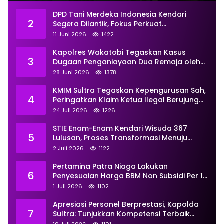
DPD Tani Merdeka Indonesia Kendari
2
Segera Dilantik, Fokus Perkuat
Pemberdayaan
11 Juni 2026
1422
Kapolres Wakatobi Tegaskan Kasus
3
Dugaan Penganiayaan Dua Remaja oleh
Dua Anggota Ditangani Secara
28 Juni 2026
1378
Profesional
KMIM Sultra Tegaskan Kepengurusan Sah,
4
Peringatkan Klaim Ketua Ilegal Berujung
Proses Hukum
24 Juli 2026
1226
STIE Enam-Enam Kendari Wisuda 367
5
Lulusan, Proses Transformasi Menuju
Universitas Resmi Diterima
2 Juli 2026
1122
Kemendiktisaintek
Pertamina Patra Niaga Lakukan
6
Penyesuaian Harga BBM Non Subsidi Per 1
Juli 2026, Berikut Rinciannya
1 Juli 2026
1102
Apresiasi Personel Berprestasi, Kapolda
7
Sultra: Tunjukkan Kompetensi Terbaik
untuk Masyarakat