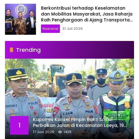
Berkontribusi terhadap Keselamatan
dan Mobilitas Masyarakat, Jasa Raharja
Raih Penghargaan di Ajang Transportasi
Indonesia Awards 2026
Nasional
31 Juli 2026
Trending
Kapolres Konsel Pimpin Bakti Sosial
1
Perbaikan Jalan di Kecamatan Laeya, 19
Titik Rusak Siap Ditambal
17 Juni 2026
1429