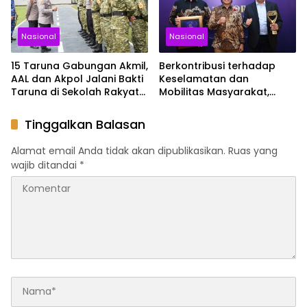
Nasional
Nasional
15 Taruna Gabungan Akmil,
Berkontribusi terhadap
AAL dan Akpol Jalani Bakti
Keselamatan dan
Taruna di Sekolah Rakyat
Mobilitas Masyarakat,
Sultra
Jasa Raharja Raih
Penghargaan di Ajang
Tinggalkan Balasan
Transportasi Indonesia
Awards 2026
Alamat email Anda tidak akan dipublikasikan.
Ruas yang
wajib ditandai
*