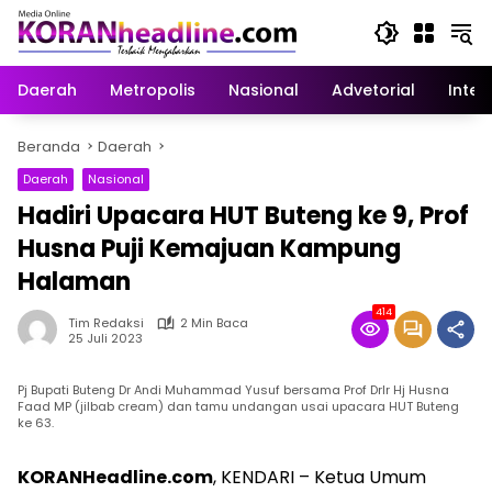
Langsung
ke
konten
Daerah
Metropolis
Nasional
Advetorial
Inter
Beranda
Daerah
Daerah
Nasional
Hadiri Upacara HUT Buteng ke 9, Prof
Husna Puji Kemajuan Kampung
Halaman
414
Tim Redaksi
2 Min Baca
25 Juli 2023
Pj Bupati Buteng Dr Andi Muhammad Yusuf bersama Prof DrIr Hj Husna
Faad MP (jilbab cream) dan tamu undangan usai upacara HUT Buteng
ke 63.
KORANHeadline.com
, KENDARI – Ketua Umum