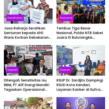
Kesehatan
Nasional
Jasa Raharja Serahkan
Tembus Tiga Besar
Santunan kepada Ahli
Nasional, Polda NTB Sabet
Waris Korban Kebakaran
Juara III Bulutangkis
KM Mutiara Sentosa II
Kapolri Cup 2026
Daerah
Daerah
Ditengah Sensitivitas Isu
RSUP Dr. Sardjito Dampingi
BBM, PT Alif Energi Mandiri
RSUD Kota Kendari,
Tegaskan Operasional
Layanan Kanker di Sultra
Berjalan Sesuai Regulasi
Siap Naik Kelas