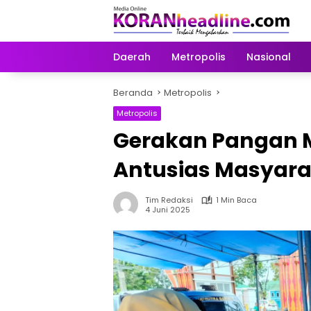
Langsung
ke
konten
Daerah
Metropolis
Nasional
Beranda
Metropolis
Metropolis
Gerakan Pangan 
Antusias Masyara
Tim Redaksi
1 Min Baca
4 Juni 2025