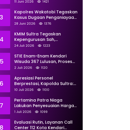
Perkuat Pemberdayaan
11 Juni 2026
1421
Kapolres Wakatobi Tegaskan
3
Kasus Dugaan Penganiayaan
Dua Remaja oleh Dua
28 Juni 2026
1376
Anggota Ditangani Secara
Profesional
KMIM Sultra Tegaskan
4
Kepengurusan Sah,
Peringatkan Klaim Ketua
24 Juli 2026
1223
Ilegal Berujung Proses Hukum
STIE Enam-Enam Kendari
5
Wisuda 367 Lulusan, Proses
Transformasi Menuju
2 Juli 2026
1120
Universitas Resmi Diterima
Kemendiktisaintek
Apresiasi Personel
6
Berprestasi, Kapolda Sultra:
Tunjukkan Kompetensi
10 Juli 2026
1100
Terbaik untuk Masyarakat
Pertamina Patra Niaga
7
Lakukan Penyesuaian Harga
BBM Non Subsidi Per 1 Juli
1 Juli 2026
1099
2026, Berikut Rinciannya
Evaluasi Rutin, Layanan Call
8
Center 112 Kota Kendari