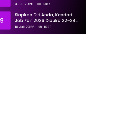
Tangani 167 Laporan Selama
4 Juli 2026
1087
Juni
Siapkan Diri Anda, Kendari
9
Job Fair 2026 Dibuka 22–24
Juli: Sediakan 700 Lowongan
18 Juli 2026
1029
dari 30 Perusahaan