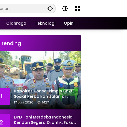
Olahraga
Teknologi
Opini
Trending
Kapolres Konsel Pimpin Bakti
1
Sosial Perbaikan Jalan di
Kecamatan Laeya, 19 Titik
17 Juni 2026
1427
Rusak Siap Ditambal
DPD Tani Merdeka Indonesia
2
Kendari Segera Dilantik, Fokus